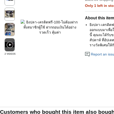
Only 1 left in st
About this ite
ยิงปลา-เครดิต
ออกแบบมาเพื่อให
นี้ คุณจะได้รั
สัปดาห์ ที่อัปเ
รางวัลพิเศษให้
Report an issue
2 VIDEOS
Customers who bought this item also bough