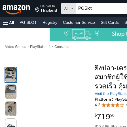
Deliver to
All
Thailand
PG SLOT
Registry
Customer Service
Gift Cards
S
All
›
›
Video Games
PlayStation 4
Consoles
ยิงปลา-เคร
สมาชิกผู้ใ
รวดเร็ว คุ้
Visit the PlayStat
Platform :
PlaySt
4.2
719
$
98
$123.86 Shipping