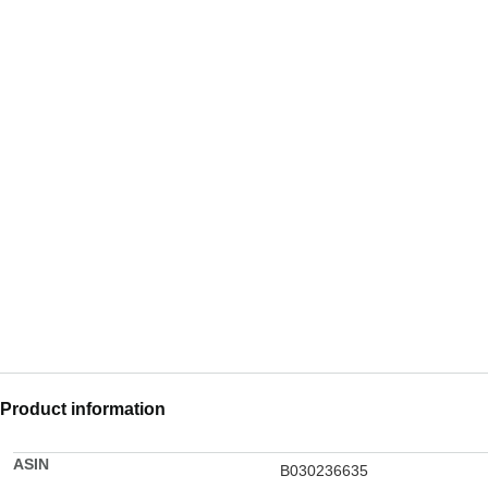
Product information
ASIN
B030236635