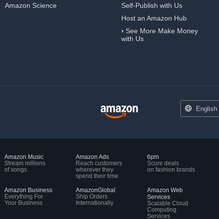
Amazon Science
Self-Publish with Us
Host an Amazon Hub
›
See More Make Money
with Us
English
Amazon Music
Amazon Ads
6pm
Stream millions
Reach customers
Score deals
of songs
wherever they
on fashion brands
spend their time
Amazon Business
AmazonGlobal
Amazon Web
Everything For
Ship Orders
Services
Your Business
Internationally
Scalable Cloud
Computing
Services