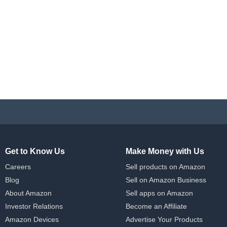
Get to Know Us
Make Money with Us
Careers
Sell products on Amazon
Blog
Sell on Amazon Business
About Amazon
Sell apps on Amazon
Investor Relations
Become an Affiliate
Amazon Devices
Advertise Your Products