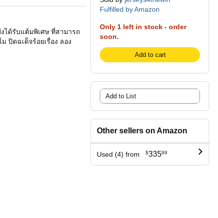
Fulfilled by Amazon
Only 1 left in stock - order
ังได้รับแต้มพิเศษ ที่สามารถ
soon.
ม ปิดฉเด็จร้อยเรื่อง ลอง
Add to cart
Add to List
Other sellers on Amazon
$
335
99
Used (4) from