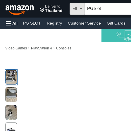
Deliver to
All
Thailand
PG SLOT
Registry
Customer Service
Gift Cards
All
›
›
Video Games
PlayStation 4
Consoles