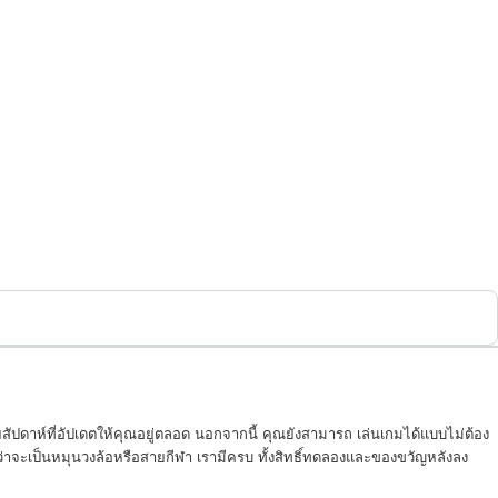
ัปดาห์ที่อัปเดตให้คุณอยู่ตลอด นอกจากนี้ คุณยังสามารถ เล่นเกมได้แบบไม่ต้อง
าจะเป็นหมุนวงล้อหรือสายกีฬา เรามีครบ ทั้งสิทธิ์ทดลองและของขวัญหลังลง