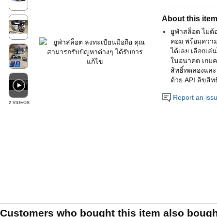
About this ite
ยูฟ่าสล็อต ไม่
คอม พร้อมความ
ได้เลย เลือกเล
ในอนาคต เกมคาสิ
สิทธิ์ทดลองและ
ด้วย API ลิขสิทธ
Report an issue
2 VIDEOS
Customers who bought this item also bough