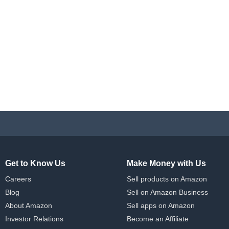
Get to Know Us
Make Money with Us
Careers
Sell products on Amazon
Blog
Sell on Amazon Business
About Amazon
Sell apps on Amazon
Investor Relations
Become an Affiliate