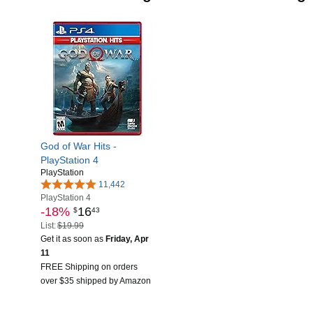
God of War Hits -
PlayStation 4
PlayStation
11,442
PlayStation 4
-18%
16
$
43
List:
$19.99
Get it as soon as
Friday, Apr
11
FREE Shipping on orders
over $35 shipped by Amazon