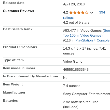
Release date
April 20, 2018
Customer Reviews
4.2
394
ratings
4.2 out of 5 stars
Best Sellers Rank
#83,477 in Video Games (
See
Top 100 in Video Games
)
#116 in
PlayStation 4 Console
Product Dimensions
14.3 x 4.5 x 17 inches; 7.41
ounces
Type of item
Video Game
Item model number
4655518633545
Is Discontinued By Manufacturer
No
Item Weight
7.4 ounces
Manufacturer
Sony Computer Entertainmen
Batteries
2 AA batteries required.
(included)