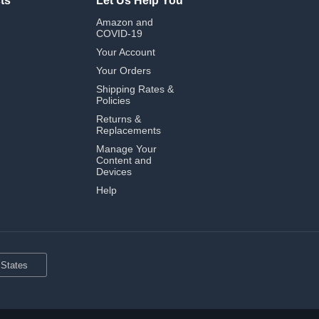
ts
Let Us Help You
Amazon and
COVID-19
Your Account
Your Orders
Shipping Rates &
Policies
Returns &
Replacements
Manage Your
Content and
Devices
Help
 States