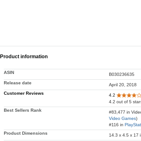
Product information
ASIN
B030236635
Release date
April 20, 2018
Customer Reviews
4.2
4.2 out of 5 star
Best Sellers Rank
#83,477 in Vid
Video Games
)
#116 in
PlaySta
Product Dimensions
14.3 x 4.5 x 17