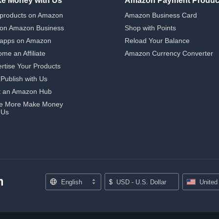
e Money with Us
Amazon Payment Produc
 products on Amazon
Amazon Business Card
 on Amazon Business
Shop with Points
 apps on Amazon
Reload Your Balance
me an Affiliate
Amazon Currency Converter
rtise Your Products
-Publish with Us
t an Amazon Hub
e More Make Money
 Us
English
$
USD - U.S. Dollar
United