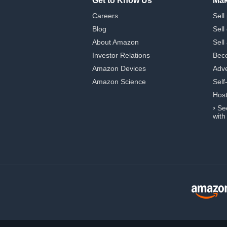
Get to Know Us
Mak
Careers
Sell
Blog
Sell
About Amazon
Sell
Investor Relations
Beco
Amazon Devices
Adve
Amazon Science
Self
Hos
›
Se
with