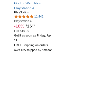
God of War Hits -
PlayStation 4
PlayStation
11,442
PlayStation 4
-18%
16
$
43
List:
$19.99
Get it as soon as
Friday, Apr
11
FREE Shipping on orders
over $35 shipped by Amazon