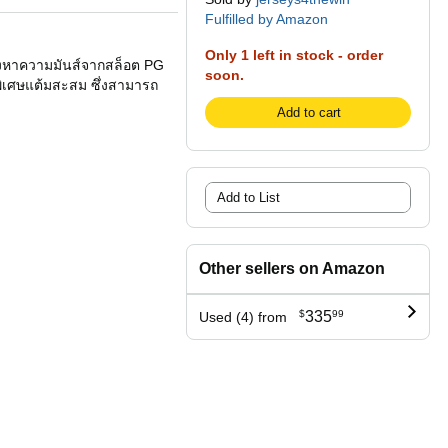
Fulfilled by Amazon
Only 1 left in stock - order
แสวงหาความมันส์จากสล็อต PG
soon.
พิเศษแต้มสะสม ซึ่งสามารถ
Add to cart
Add to List
Other sellers on Amazon
$
335
99
Used (4) from