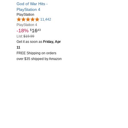
God of War Hits -
PlayStation 4
PlayStation
11,442
PlayStation 4
-18%
16
$
43
List:
$19.99
Get it as soon as
Friday, Apr
11
FREE Shipping on orders
over $35 shipped by Amazon