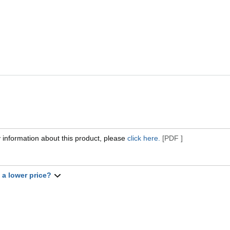
 information about this product, please
click here.
[PDF ]
t a lower price?