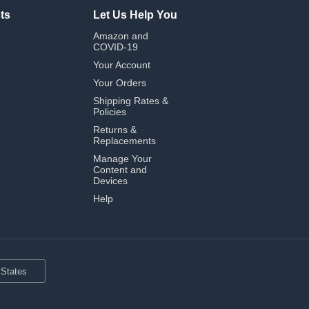
ts
Let Us Help You
Amazon and
COVID-19
Your Account
Your Orders
Shipping Rates &
Policies
Returns &
Replacements
Manage Your
Content and
Devices
Help
 States