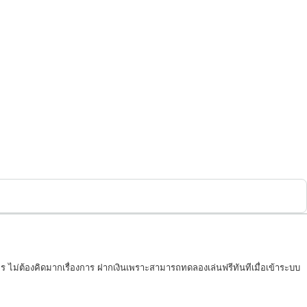
คร ไม่ต้องคิดมากเรื่องการ ฝากเงินเพราะสามารถทดลองเล่นฟรีทันทีเมื่อเข้าระบบ