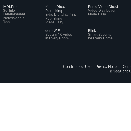
IMDbPro
Kindle Direct
Prime Video Direct
Get Info
Video Distribution
Publishing
Entertainment
Made Easy
Indie Digital & Print
Professionals
Publishing
Need
Made Easy
eero WiFi
Blink
Stream 4K Video
Smart Security
in Every Room
for Every Home
Conditions of Use
Privacy Notice
Cons
© 1996-2025, 