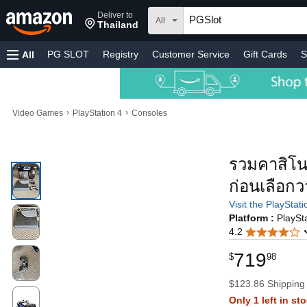
Deliver to
All
Thailand
PG SLOT
Registry
Customer Service
Gift Cards
S
All
›
›
Video Games
PlayStation 4
Consoles
รวมคาสิโน
ก่อนเลือกว
Visit the PlayStat
Platform :
PlaySt
4.2
719
$
98
$123.86 Shipping
Only 1 left in st