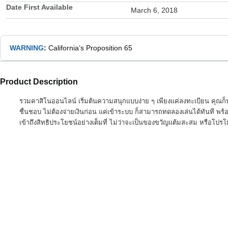
Date First Available
March 6, 2018
WARNING
:
California’s Proposition 65
Product Description
รวมคาสิโนออนไลน์ เริ่มต้นความสนุกแบบง่าย ๆ เพียงแค่ลงทะเบียน คุณก็
ชื่นชอบ ไม่ต้องจ่ายเงินก่อน แค่เข้าระบบ ก็สามารถทดลองเล่นได้ทันที 
เข้าถึงสิทธิประโยชน์อย่างเต็มที่ ไม่ว่าจะเป็นของขวัญแต้มสะสม หรือโปรโม