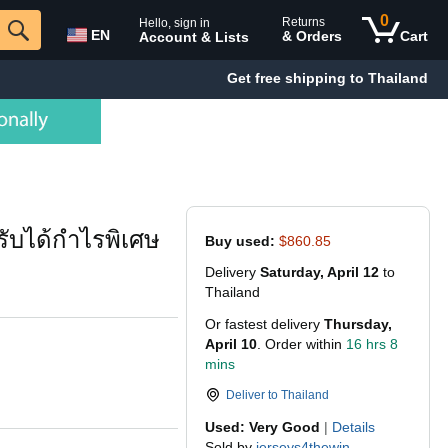
0
Returns
Hello, sign in
EN
& Orders
Cart
Account & Lists
Get free shipping to Thailand
ับได้กำไรพิเศษ
Buy used:
$860.85
Delivery
Saturday, April 12
to
Thailand
Or fastest delivery
Thursday,
April 10
. Order within
16 hrs 8
mins
Deliver to
Thailand
Used: Very Good
|
Details
Sold by
jerseys4thewin