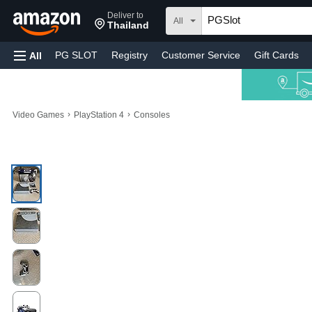
Deliver to
All
Thailand
PG SLOT
Registry
Customer Service
Gift Cards
All
›
›
Video Games
PlayStation 4
Consoles