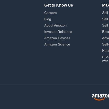
Get to Know Us
Mak
Careers
Sell
Blog
Sell
About Amazon
Sell
Investor Relations
Beco
Amazon Devices
Adve
Amazon Science
Self
Hos
›
Se
with