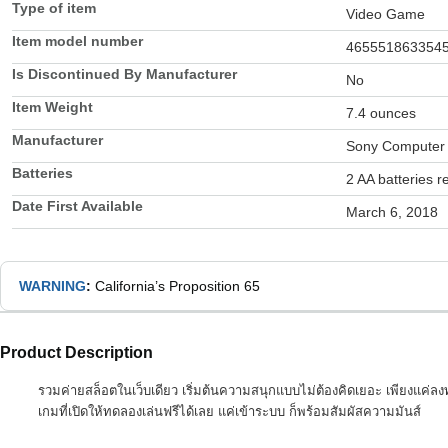
Type of item
Video Game
Item model number
465551863354
Is Discontinued By Manufacturer
No
Item Weight
7.4 ounces
Manufacturer
Sony Computer 
Batteries
2 AA batteries r
Date First Available
March 6, 2018
WARNING
:
California’s Proposition 65
Product Description
รวมค่ายสล็อตในเว็บเดียว เริ่มต้นความสนุกแบบไม่ต้องคิดเยอะ เพียงแค่ลง
เกมที่เปิดให้ทดลองเล่นฟรีได้เลย แค่เข้าระบบ ก็พร้อมสัมผัสความมันส์