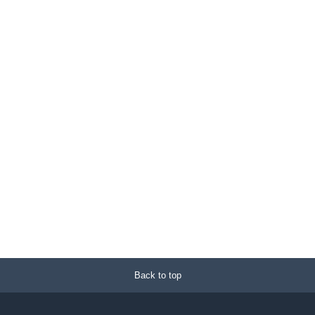
Back to top