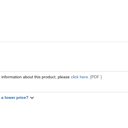
 information about this product, please
click here.
[PDF ]
t a lower price?