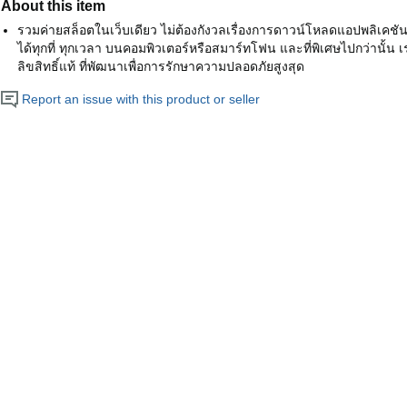
About this item
รวมค่ายสล็อตในเว็บเดียว ไม่ต้องกังวลเรื่องการดาวน์โหลดแอปพลิเค
ได้ทุกที่ ทุกเวลา บนคอมพิวเตอร์หรือสมาร์ทโฟน และที่พิเศษไปกว่านั้น 
ลิขสิทธิ์แท้ ที่พัฒนาเพื่อการรักษาความปลอดภัยสูงสุด
Report an issue with this product or seller