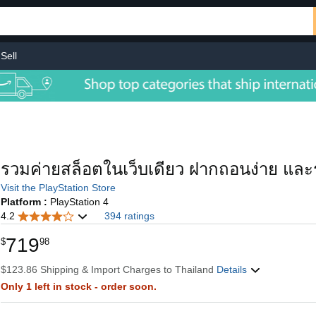
Sell
รวมค่ายสล็อตในเว็บเดียว ฝากถอนง่าย และร
Visit the PlayStation Store
Platform :
PlayStation 4
4.2
394 ratings
719
$
98
$123.86 Shipping & Import Charges to Thailand
Details
Only 1 left in stock - order soon.