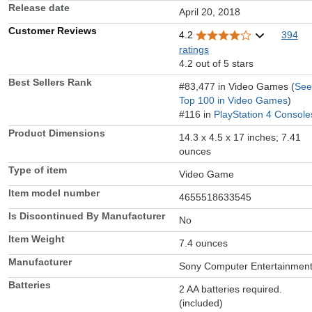
Release date
April 20, 2018
Customer Reviews
4.2
394
ratings
4.2 out of 5 stars
Best Sellers Rank
#83,477 in Video Games (
See
Top 100 in Video Games
)
#116 in
PlayStation 4 Console
Product Dimensions
14.3 x 4.5 x 17 inches; 7.41
ounces
Type of item
Video Game
Item model number
4655518633545
Is Discontinued By Manufacturer
No
Item Weight
7.4 ounces
Manufacturer
Sony Computer Entertainmen
Batteries
2 AA batteries required.
(included)