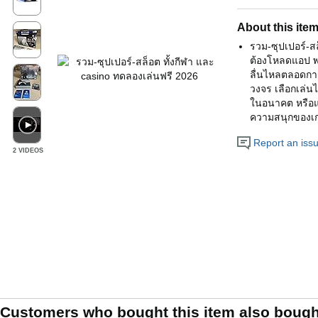
About this ite
รวม-ซุปเปอร์-สล
ต้องโหลดแอป พ
ลื่นไหลตลอดกา
วงจร เลือกเล่
ในอนาคต หรือแม
ความสนุกของเกม
Report an issue
2 VIDEOS
Customers who bought this item also bough