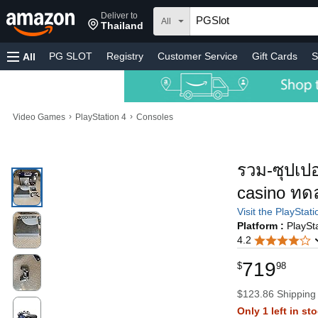
Deliver to
All
Thailand
PG SLOT
Registry
Customer Service
Gift Cards
S
All
›
›
Video Games
PlayStation 4
Consoles
รวม-ซุปเปอ
casino ทด
Visit the PlayStat
Platform :
PlaySt
4.2
719
$
98
$123.86 Shipping
Only 1 left in st