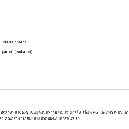
5
Entertainment
equired. (included)
าชิกส่วนหนึ่งของชุมชนสุดมันส์ที่รวบรวมเกมคาสิโน สล็อต PG และกีฬา เพียบ เล
มัคร คุณก็สามารถสัมผัสรสชาติของเกมล่าสุดได้แล้ว