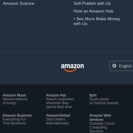
Amazon Science
Self-Publish with Us
Host an Amazon Hub
›
See More Make Money
with Us
English
Amazon Music
Amazon Ads
6pm
Stream millions
Reach customers
Score deals
of songs
wherever they
on fashion brands
spend their time
Amazon Business
AmazonGlobal
Amazon Web
Everything For
Ship Orders
Services
Your Business
Internationally
Scalable Cloud
Computing
Services