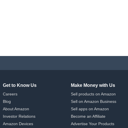
Get to Know Us
Make Money with Us
Careers
Sell products on Amazon
Blog
Sell on Amazon Business
About Amazon
Sell apps on Amazon
Investor Relations
Become an Affiliate
Amazon Devices
Advertise Your Products