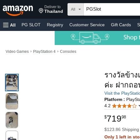
Deliver to
All
Thailand
PG SLOT
Registry
Customer Service
Gift Cards
S
All
›
›
Video Games
PlayStation 4
Consoles
รางวัลข้างเ
ค่ะ ฝากถอ
Visit the PlayStat
Platform :
PlaySt
4.2
719
$
98
$123.86 Shipping
Only 1 left in st