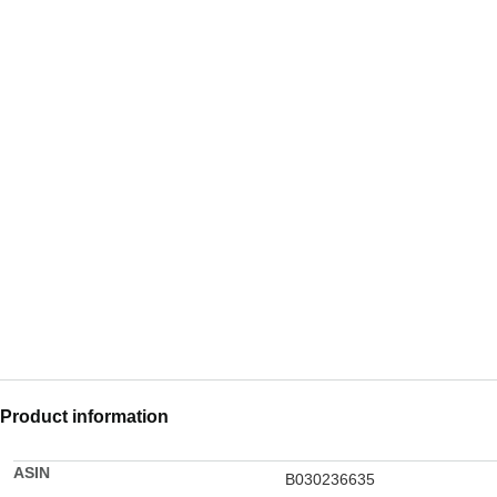
Product information
ASIN
B030236635