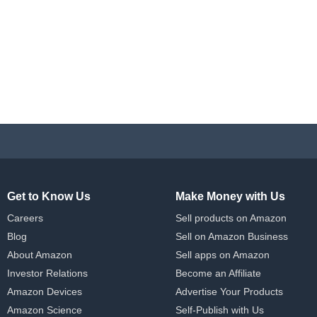
Get to Know Us
Make Money with Us
Careers
Sell products on Amazon
Blog
Sell on Amazon Business
About Amazon
Sell apps on Amazon
Investor Relations
Become an Affiliate
Amazon Devices
Advertise Your Products
Amazon Science
Self-Publish with Us