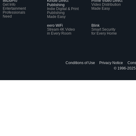
IMDbPro
Kindle Direct
Prime Video Direct
Get Info
Video Distribution
Publishing
Entertainment
Made Easy
Indie Digital & Print
Professionals
Publishing
Need
Made Easy
eero WiFi
Blink
Stream 4K Video
Smart Security
in Every Room
for Every Home
Conditions of Use
Privacy Notice
Cons
© 1996-2025, 