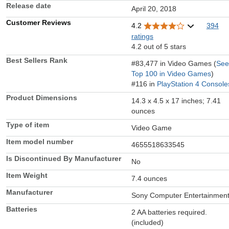
Release date
April 20, 2018
Customer Reviews
4.2
394
ratings
4.2 out of 5 stars
Best Sellers Rank
#83,477 in Video Games (
See
Top 100 in Video Games
)
#116 in
PlayStation 4 Console
Product Dimensions
14.3 x 4.5 x 17 inches; 7.41
ounces
Type of item
Video Game
Item model number
4655518633545
Is Discontinued By Manufacturer
No
Item Weight
7.4 ounces
Manufacturer
Sony Computer Entertainmen
Batteries
2 AA batteries required.
(included)