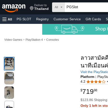
Deliver to
All
Thailand
PG SLOT
Registry
Customer Service
Gift Cards
S
All
›
›
Video Games
PlayStation 4
Consoles
ลาวสามัคค
นาทีเมือน
Visit the PlayStat
Platform :
PlaySt
4.2
719
$
98
$123.86 Shipping
Only 1 left in st