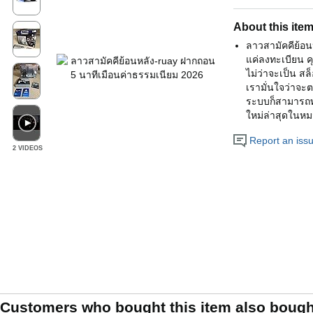
About this ite
ลาวสามัคคีย้อน
แค่ลงทะเบียน ค
ไม่ว่าจะเป็น สล็
เรามั่นใจว่าจะ
ระบบก็สามารถทด
ใหม่ล่าสุดในหม
Report an issue
2 VIDEOS
Customers who bought this item also bough