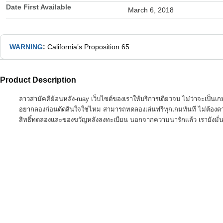
Date First Available
March 6, 2018
WARNING
:
California’s Proposition 65
Product Description
ลาวสามัคคีย้อนหลัง-ruay เว็บไซต์ของเราให้บริการเดียวจบ ไม่ว่าจะเป็น
อยากลองก่อนตัดสินใจใช่ไหม สามารถทดลองเล่นฟรีทุกเกมทันที ไม่ต้องดา
สิทธิ์ทดลองและของขวัญหลังลงทะเบียน นอกจากความน่ารักแล้ว เรายังมั่นใจด