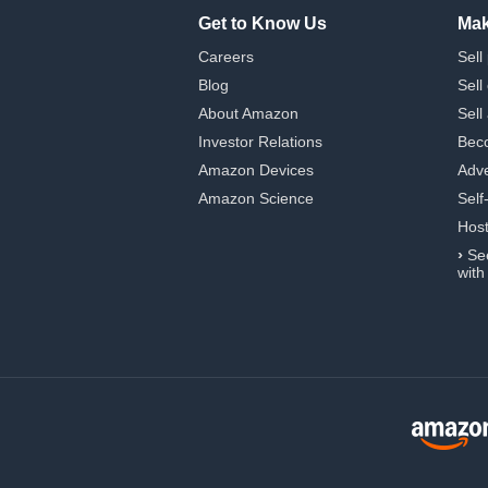
Get to Know Us
Mak
Careers
Sell
Blog
Sell
About Amazon
Sell
Investor Relations
Beco
Amazon Devices
Adve
Amazon Science
Self
Hos
›
Se
with