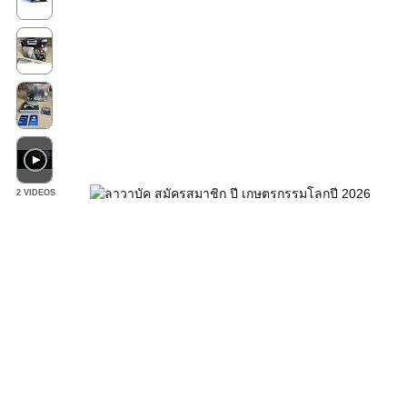
2 VIDEOS