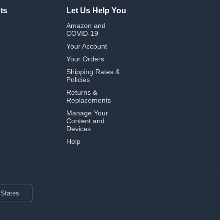
ts
Let Us Help You
Amazon and
COVID-19
Your Account
Your Orders
Shipping Rates &
Policies
Returns &
Replacements
Manage Your
Content and
Devices
Help
 States