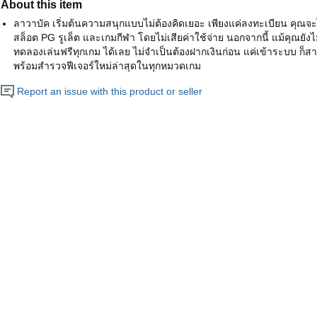
About this item
ลาวาบัค เริ่มต้นความสนุกแบบไม่ต้องคิดเยอะ เพียงแค่ลงทะเบียน คุณจะ
สล็อต PG รูเล็ต และเกมกีฬา โดยไม่เสียค่าใช้จ่าย นอกจากนี้ แม้คุณยัง
ทดลองเล่นฟรีทุกเกม ได้เลย ไม่จำเป็นต้องฝากเงินก่อน แค่เข้าระบบ ก็ส
พร้อมสำรวจฟีเจอร์ใหม่ล่าสุดในทุกหมวดเกม
Report an issue with this product or seller