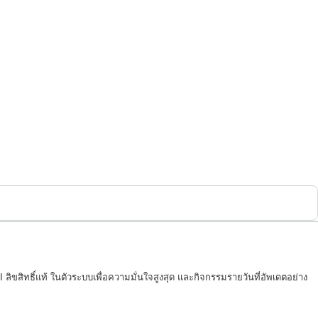
ลิขสิทธิ์แท้ ในตัวระบบเพื่อความมั่นใจสูงสุด และกิจกรรมรายวันที่อัพเดตอย่าง