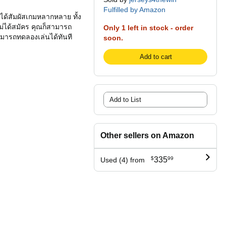
Fulfilled by Amazon
ได้สัมผัสเกมหลากหลาย ทั้ง
ไม่ได้สมัคร คุณก็สามารถ
Only 1 left in stock - order
ามารถทดลองเล่นได้ทันที
soon.
Add to cart
Add to List
Other sellers on Amazon
$
335
99
Used (4) from