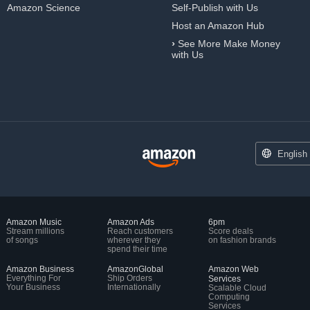
Amazon Science
Self-Publish with Us
Host an Amazon Hub
›
See More Make Money
with Us
English
Amazon Music
Amazon Ads
6pm
Stream millions
Reach customers
Score deals
of songs
wherever they
on fashion brands
spend their time
Amazon Business
AmazonGlobal
Amazon Web
Everything For
Ship Orders
Services
Your Business
Internationally
Scalable Cloud
Computing
Services