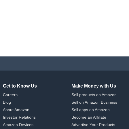
Get to Know Us
Make Money with Us
Careers
Sell products on Amazon
Blog
Sell on Amazon Business
About Amazon
Sell apps on Amazon
Investor Relations
Become an Affiliate
Amazon Devices
Advertise Your Products