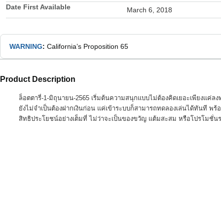
Date First Available
March 6, 2018
WARNING
:
California’s Proposition 65
Product Description
ล็อตตารี่-1-มิถุนายน-2565 เริ่มต้นความสนุกแบบไม่ต้องคิดเยอะเพียงแค่ล
ยังไม่จำเป็นต้องฝากเงินก่อน แค่เข้าระบบก็สามารถทดลองเล่นได้ทันที พร
สิทธิประโยชน์อย่างเต็มที่ ไม่ว่าจะเป็นของขวัญ แต้มสะสม หรือโปรโมชั่นร