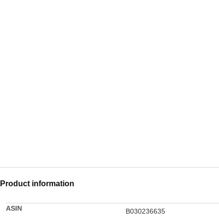
Product information
ASIN
B030236635