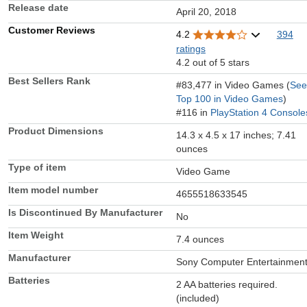
Release date
April 20, 2018
Customer Reviews
4.2
394
ratings
4.2 out of 5 stars
Best Sellers Rank
#83,477 in Video Games (
See
Top 100 in Video Games
)
#116 in
PlayStation 4 Console
Product Dimensions
14.3 x 4.5 x 17 inches; 7.41
ounces
Type of item
Video Game
Item model number
4655518633545
Is Discontinued By Manufacturer
No
Item Weight
7.4 ounces
Manufacturer
Sony Computer Entertainmen
Batteries
2 AA batteries required.
(included)