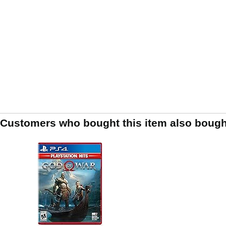
Customers who bought this item also bough