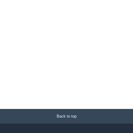
Back to top