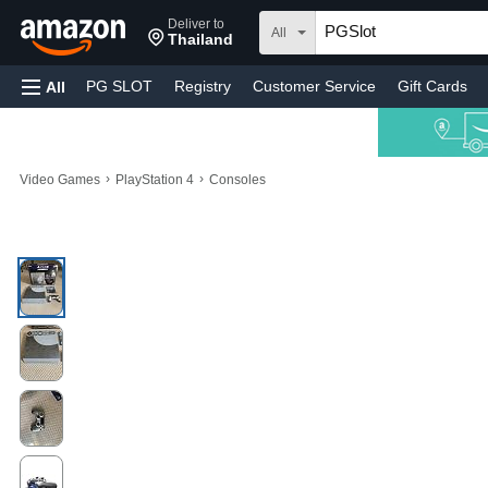
Deliver to
All
Thailand
PG SLOT
Registry
Customer Service
Gift Cards
All
›
›
Video Games
PlayStation 4
Consoles