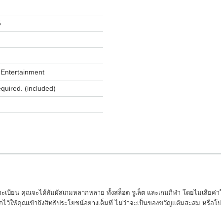
5
Entertainment
equired. (included)
งทะเบียน คุณจะได้สัมผัสเกมหลากหลาย ทั้งสล็อต รูเล็ต และเกมกีฬา โดยไม่เสียค่
ให้คุณเข้าถึงสิทธิประโยชน์อย่างเต็มที่ ไม่ว่าจะเป็นของขวัญแต้มสะสม หรือโปร