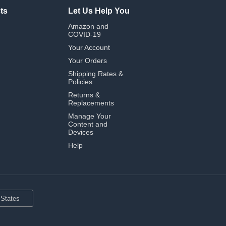
ts
Let Us Help You
Amazon and
COVID-19
Your Account
Your Orders
Shipping Rates &
Policies
Returns &
Replacements
Manage Your
Content and
Devices
Help
 States