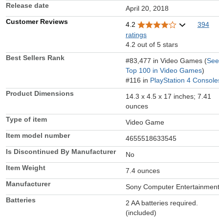
Release date
April 20, 2018
Customer Reviews
4.2
394
ratings
4.2 out of 5 stars
Best Sellers Rank
#83,477 in Video Games (
See
Top 100 in Video Games
)
#116 in
PlayStation 4 Console
Product Dimensions
14.3 x 4.5 x 17 inches; 7.41
ounces
Type of item
Video Game
Item model number
4655518633545
Is Discontinued By Manufacturer
No
Item Weight
7.4 ounces
Manufacturer
Sony Computer Entertainmen
Batteries
2 AA batteries required.
(included)