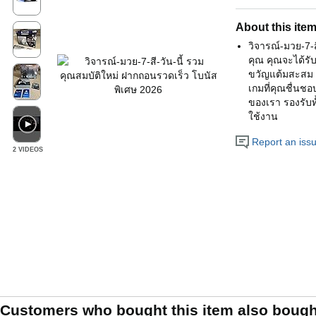
About this ite
วิจารณ์-มวย-7-
คุณ คุณจะได้รับ
ขวัญแต้มสะสม โ
เกมที่คุณชื่นช
ของเรา รองรับ
ใช้งาน
Report an issue
2 VIDEOS
Customers who bought this item also bough