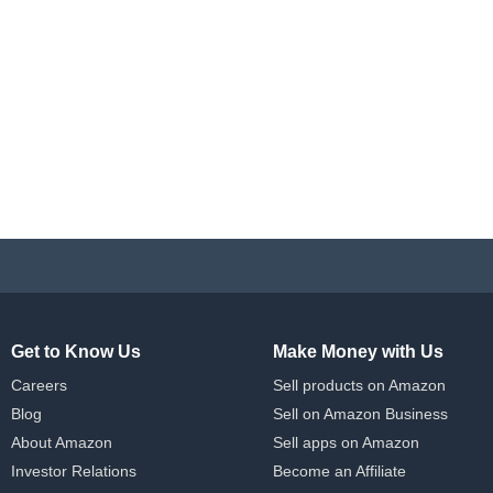
Get to Know Us
Make Money with Us
Careers
Sell products on Amazon
Blog
Sell on Amazon Business
About Amazon
Sell apps on Amazon
Investor Relations
Become an Affiliate