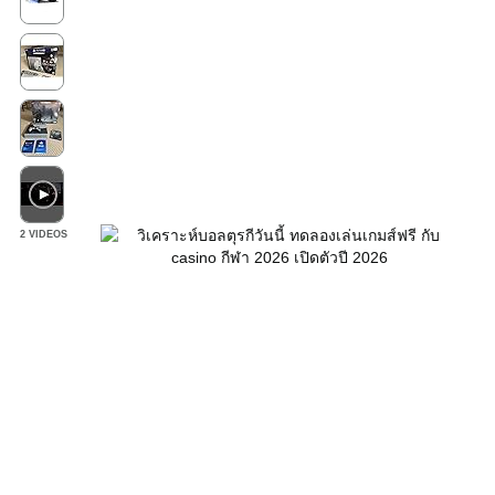
2 VIDEOS