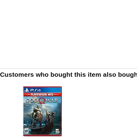
Customers who bought this item also bough