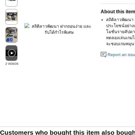
About this ite
สถิติลาวพัฒนา 
ประโยชน์อย่างเ
โมชั่นรายสัปดา
ทดลองเล่นเกมได้
จะชอบเกมหมุนวง
Report an issue
2 VIDEOS
Customers who bought this item also bough