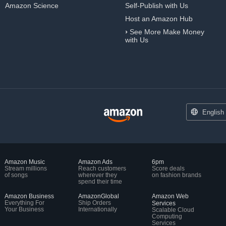
Amazon Science
Self-Publish with Us
Host an Amazon Hub
›
See More Make Money
with Us
English
Amazon Music
Amazon Ads
6pm
Stream millions
Reach customers
Score deals
of songs
wherever they
on fashion brands
spend their time
Amazon Business
AmazonGlobal
Amazon Web
Everything For
Ship Orders
Services
Your Business
Internationally
Scalable Cloud
Computing
Services