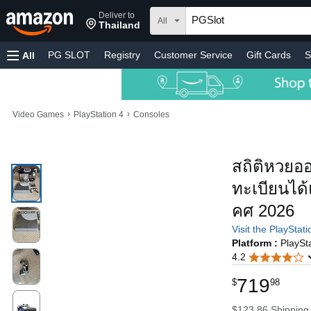
Deliver to
All
Thailand
PG SLOT
Registry
Customer Service
Gift Cards
S
All
›
›
Video Games
PlayStation 4
Consoles
สถิติหวยอ
ทะเบียนได้
คศ 2026
Visit the PlayStat
Platform :
PlaySt
4.2
719
$
98
$123.86 Shipping