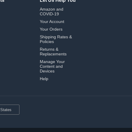
ts
Let Us Help You
Amazon and
COVID-19
Your Account
Your Orders
Shipping Rates &
Policies
Returns &
Replacements
Manage Your
Content and
Devices
Help
 States