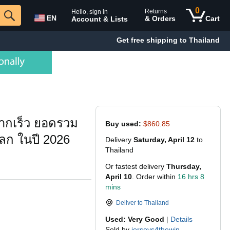
0
Returns
Hello, sign in
EN
& Orders
Cart
Account & Lists
Get free shipping to Thailand
ฝากเร็ว ยอดรวม
Buy used:
$860.85
โลก ในปี 2026
Delivery
Saturday, April 12
to
Thailand
Or fastest delivery
Thursday,
April 10
. Order within
16 hrs 8
mins
Deliver to
Thailand
Used: Very Good
|
Details
Sold by
jerseys4thewin