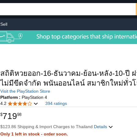
Sell
สถิติหวยออก-16-ธันวาคม-ย้อน-หลัง-10-ปี 
ไม่มีขีดจำกัด พนันออนไลน์ สมาชิกใหม่ทั่ว
Visit the PlayStation Store
Platform :
PlayStation 4
4.2
394 ratings
719
$
98
$123.86 Shipping & Import Charges to Thailand
Details
Only 1 left in stock - order soon.