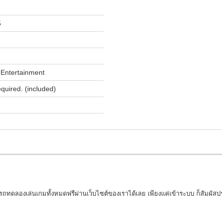
5
Entertainment
equired. (included)
รถทดลองเล่นเกมทั้งหมดฟรีผ่านเว็บไซต์ของเราได้เลย เพียงแค่เข้าระบบ ก็สัมผัสปร