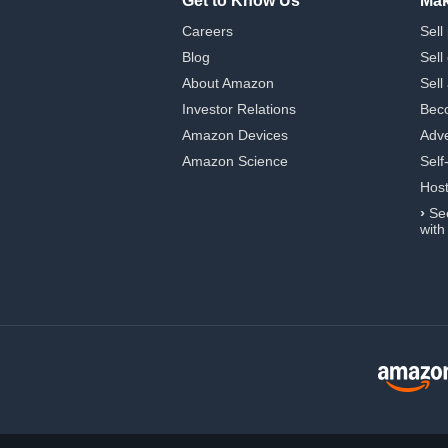
Get to Know Us
Mak
Careers
Sell
Blog
Sell
About Amazon
Sell
Investor Relations
Beco
Amazon Devices
Adve
Amazon Science
Self
Hos
›
Se
with