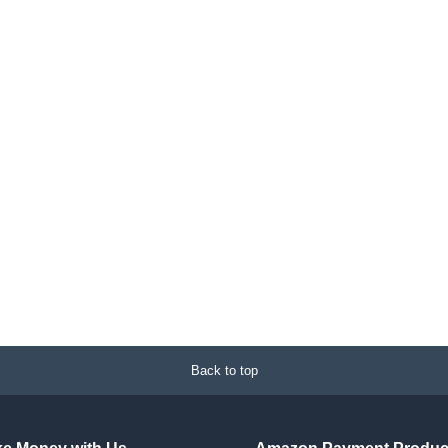
Back to top