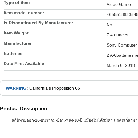
Type of item
Video Game
Item model number
465551863354
Is Discontinued By Manufacturer
No
Item Weight
7.4 ounces
Manufacturer
Sony Computer 
Batteries
2 AA batteries r
Date First Available
March 6, 2018
WARNING
:
California’s Proposition 65
Product Description
สถิติหวยออก-16-ธันวาคม-ย้อน-หลัง-10-ปี แม้ยังไม่ได้สมัคร แต่คุณก็สามา