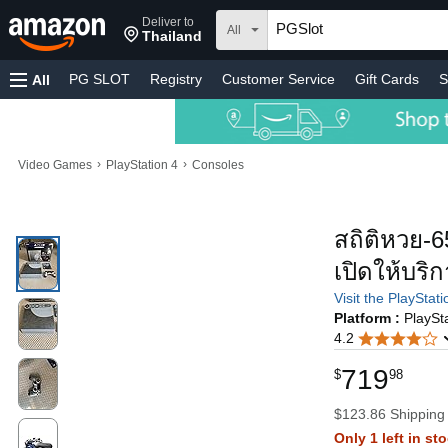
Deliver to
All
Thailand
PG SLOT
Registry
Customer Service
Gift Cards
S
All
›
›
Video Games
PlayStation 4
Consoles
สถิติหวย-6
เปิดให้บริ
Visit the PlayStat
Platform :
PlaySt
4.2
719
$
98
$123.86 Shipping
Only 1 left in st