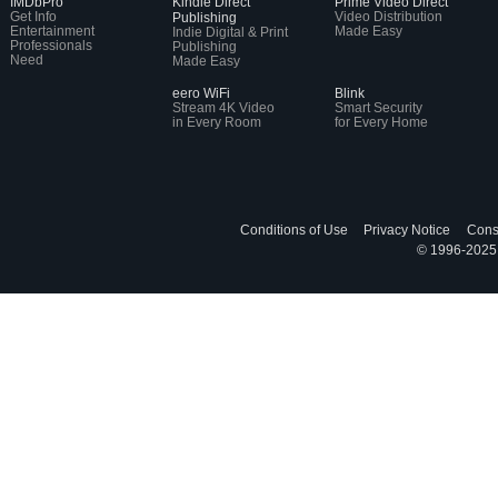
IMDbPro
Kindle Direct
Prime Video Direct
Get Info
Video Distribution
Publishing
Entertainment
Made Easy
Indie Digital & Print
Professionals
Publishing
Need
Made Easy
eero WiFi
Blink
Stream 4K Video
Smart Security
in Every Room
for Every Home
Conditions of Use
Privacy Notice
Cons
© 1996-2025, 