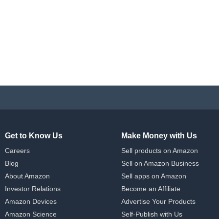
Get to Know Us
Make Money with Us
Careers
Sell products on Amazon
Blog
Sell on Amazon Business
About Amazon
Sell apps on Amazon
Investor Relations
Become an Affiliate
Amazon Devices
Advertise Your Products
Amazon Science
Self-Publish with Us