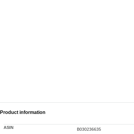
Product information
ASIN
B030236635