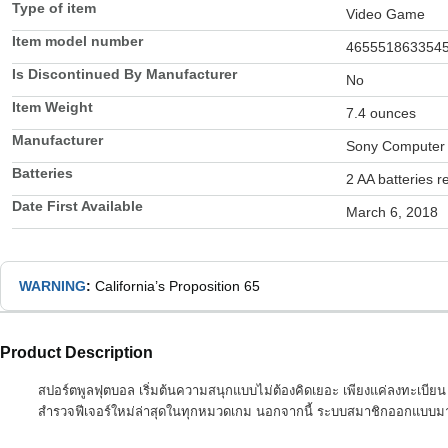
Type of item
Video Game
Item model number
465551863354
Is Discontinued By Manufacturer
No
Item Weight
7.4 ounces
Manufacturer
Sony Computer 
Batteries
2 AA batteries r
Date First Available
March 6, 2018
WARNING
:
California’s Proposition 65
Product Description
สปอร์ตพูลฟุตบอล เริ่มต้นความสนุกแบบไม่ต้องคิดเยอะ เพียงแค่ลงทะเบียน 
สำรวจฟีเจอร์ใหม่ล่าสุดในทุกหมวดเกม นอกจากนี้ ระบบสมาชิกออกแบบมาเพื่