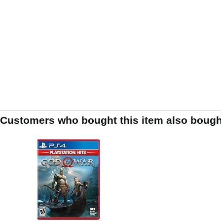
Customers who bought this item also bough