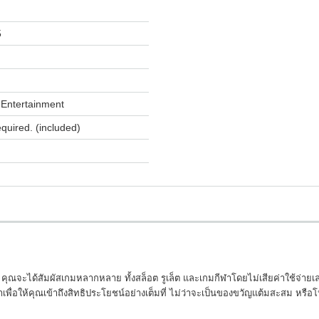
5
Entertainment
equired. (included)
คุณจะได้สัมผัสเกมหลากหลาย ทั้งสล็อต รูเล็ต และเกมกีฬาโดยไม่เสียค่าใช้จ่ายเ
อให้คุณเข้าถึงสิทธิประโยชน์อย่างเต็มที่ ไม่ว่าจะเป็นของขวัญแต้มสะสม หรือโ