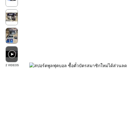
2 VIDEOS