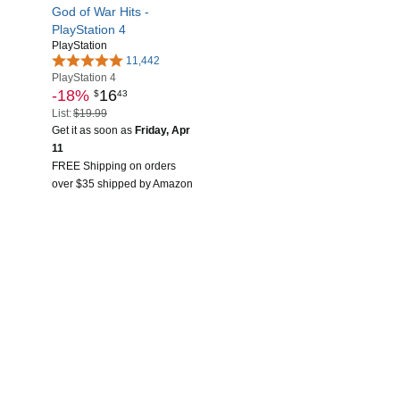
God of War Hits -
PlayStation 4
PlayStation
11,442
PlayStation 4
-18%
16
$
43
List:
$19.99
Get it as soon as
Friday, Apr
11
FREE Shipping on orders
over $35 shipped by Amazon