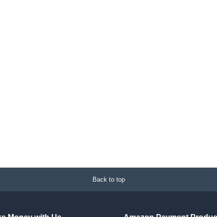
Back to top