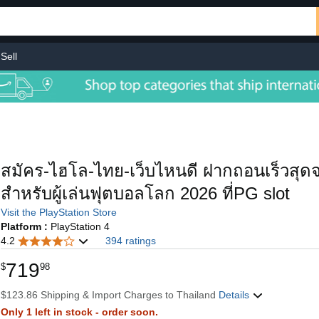
Sell
สมัคร-ไฮโล-ไทย-เว็บไหนดี ฝากถอนเร็วสุดจร
สำหรับผู้เล่นฟุตบอลโลก 2026 ที่PG slot
Visit the PlayStation Store
Platform :
PlayStation 4
4.2
394 ratings
719
$
98
$123.86 Shipping & Import Charges to Thailand
Details
Only 1 left in stock - order soon.