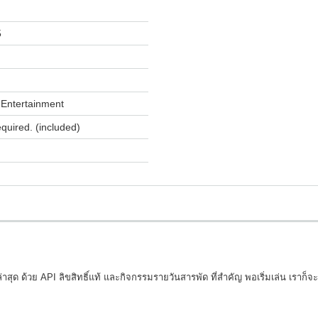
5
Entertainment
equired. (included)
าสุด ด้วย API ลิขสิทธิ์แท้ และกิจกรรมรายวันสารพัด ที่สำคัญ พอเริ่มเล่น เราก็จะ