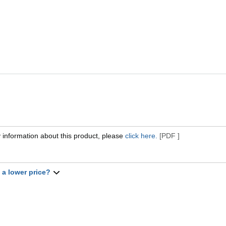
 information about this product, please
click here.
[PDF ]
t a lower price?