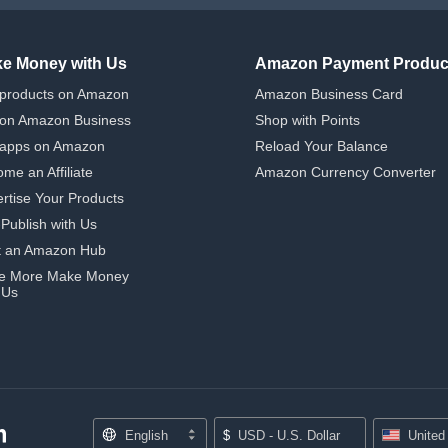
e Money with Us
Amazon Payment Produc
 products on Amazon
Amazon Business Card
 on Amazon Business
Shop with Points
 apps on Amazon
Reload Your Balance
me an Affiliate
Amazon Currency Converter
rtise Your Products
-Publish with Us
t an Amazon Hub
e More Make Money
 Us
English
$
USD - U.S. Dollar
United