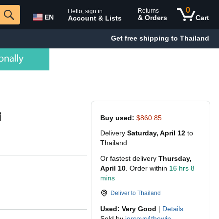
0
Returns
Hello, sign in
EN
& Orders
Cart
Account & Lists
Get free shipping to Thailand
่
Buy used:
$860.85
Delivery
Saturday, April 12
to
Thailand
Or fastest delivery
Thursday,
April 10
. Order within
16 hrs 8
mins
Deliver to
Thailand
Used: Very Good
|
Details
Sold by
jerseys4thewin