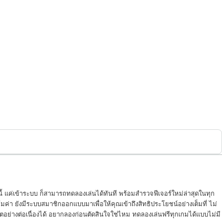
้ แค่เข้าระบบ ก็สามารถทดลองเล่นได้ทันที พร้อมสำรวจฟีเจอร์ใหม่ล่าสุดในทุก
 ยังมีระบบสมาชิกออกแบบมาเพื่อให้คุณเข้าถึงสิทธิประโยชน์อย่างเต็มที่ ไม่
อย่างต่อเนื่องได้ อยากลองก่อนตัดสินใจใช่ไหม ทดลองเล่นฟรีทุกเกมได้แบบไม่มี