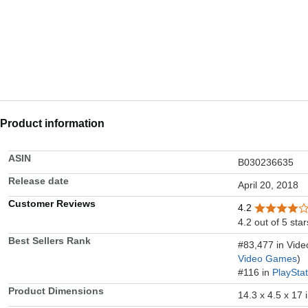
Product information
ASIN
B030236635
Release date
April 20, 2018
Customer Reviews
4.2
4.2 out of 5 star
Best Sellers Rank
#83,477 in Vid
Video Games
)
#116 in
PlaySta
Product Dimensions
14.3 x 4.5 x 17