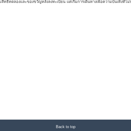
อมสิทธิ์ทดลองและของขวัญหลังลงทะเบียน แค่เริ่มการเดินทางเพื่อความบันเทิงที่ไม
Back to top