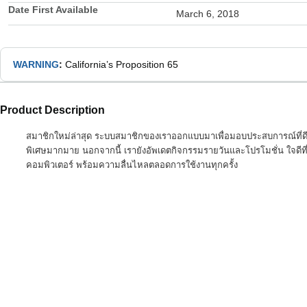
Date First Available
March 6, 2018
WARNING
:
California’s Proposition 65
Product Description
สมาชิกใหม่ล่าสุด ระบบสมาชิกของเราออกแบบมาเพื่อมอบประสบการณ์ที่ดีที่
พิเศษมากมาย นอกจากนี้ เรายังอัพเดตกิจกรรมรายวันและโปรโมชั่น ใจดีที
คอมพิวเตอร์ พร้อมความลื่นไหลตลอดการใช้งานทุกครั้ง