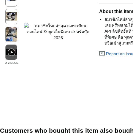
About this ite
สมาชิกใหม่ล่าส
เล่นฟรีทุกเกมได
API ลิขสิทธิ์แท
ที่พิเศษ คือ ทุก
หรือเข้าสู่เกมพร
Report an issue
2 VIDEOS
Customers who bought this item also bough