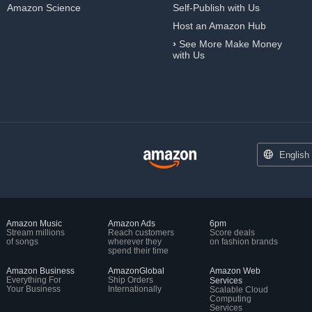
Amazon Science
Self-Publish with Us
Host an Amazon Hub
›
See More Make Money
with Us
English
Amazon Music
Amazon Ads
6pm
Stream millions
Reach customers
Score deals
of songs
wherever they
on fashion brands
spend their time
Amazon Business
AmazonGlobal
Amazon Web
Everything For
Ship Orders
Services
Your Business
Internationally
Scalable Cloud
Computing
Services