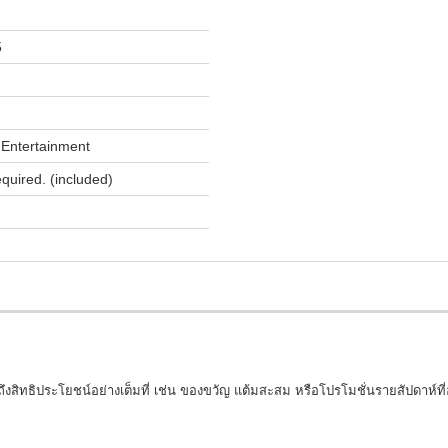
5
Entertainment
equired. (included)
สิทธิประโยชน์อย่างเต็มที่ เช่น ของขวัญ แต้มสะสม หรือโปรโมชั่นรายสัปดาห์ที