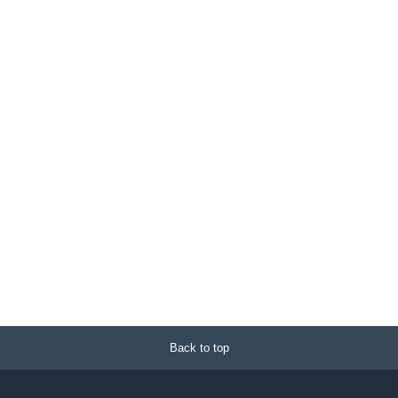
Back to top