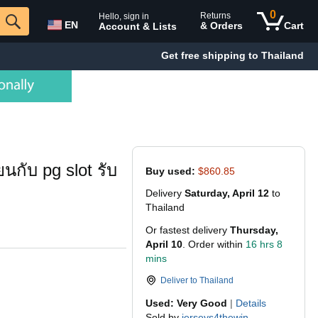
0
Returns
Hello, sign in
EN
& Orders
Cart
Account & Lists
Get free shipping to Thailand
กับ pg slot รับ
Buy used:
$860.85
Delivery
Saturday, April 12
to
Thailand
Or fastest delivery
Thursday,
April 10
. Order within
16 hrs 8
mins
Deliver to
Thailand
Used: Very Good
|
Details
Sold by
jerseys4thewin