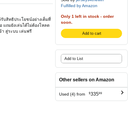
Fulfilled by Amazon
Only 1 left in stock - order
บสิทธิประโยชน์อย่างเต็มที่
soon.
อ แถมยังเล่นได้ไม่ต้องโหลด
า สู่ระบบ เล่นฟรี
Add to cart
Add to List
Other sellers on Amazon
$
335
99
Used (4) from