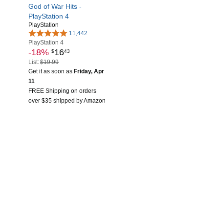
God of War Hits -
PlayStation 4
PlayStation
11,442
PlayStation 4
-18%
16
$
43
List:
$19.99
Get it as soon as
Friday, Apr
11
FREE Shipping on orders
over $35 shipped by Amazon