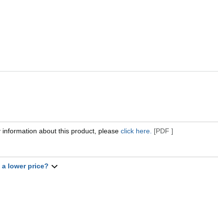
 information about this product, please
click here.
[PDF ]
t a lower price?