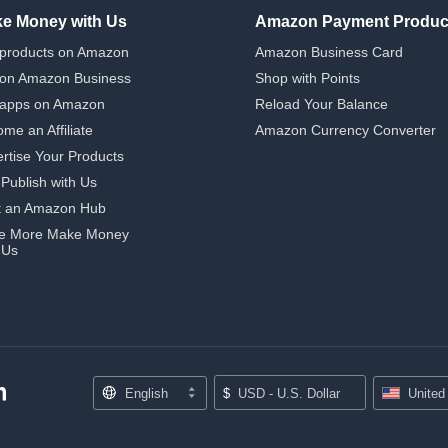
e Money with Us
Amazon Payment Produc
 products on Amazon
Amazon Business Card
 on Amazon Business
Shop with Points
 apps on Amazon
Reload Your Balance
me an Affiliate
Amazon Currency Converter
rtise Your Products
-Publish with Us
t an Amazon Hub
e More Make Money
 Us
English
$
USD - U.S. Dollar
United