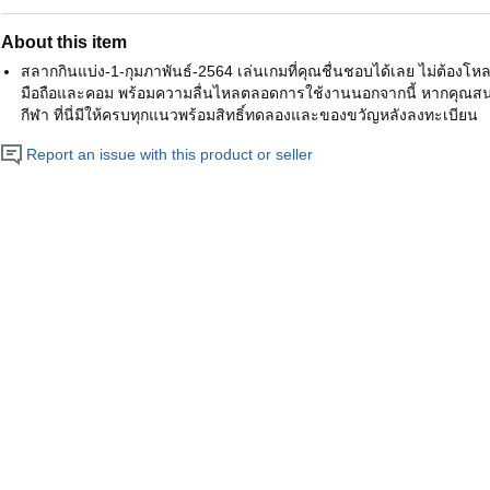
About this item
สลากกินแบ่ง-1-กุมภาพันธ์-2564 เล่นเกมที่คุณชื่นชอบได้เลย ไม่ต้องโ
มือถือและคอม พร้อมความลื่นไหลตลอดการใช้งานนอกจากนี้ หากคุณสน
กีฬา ที่นี่มีให้ครบทุกแนวพร้อมสิทธิ์ทดลองและของขวัญหลังลงทะเบียน
Report an issue with this product or seller