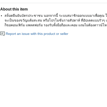
About this item
สล็อตยืนยันบัตรประชาชน นอกจากนี้ ระบบสมาชิกออกแบบมาเพื่อคุณ ให้ส
จะเป็นของขวัญแต้มสะสม หรือโปรโมชั่นรายสัปดาห์ ที่อัปเดตแบบรัวๆ แ
ก็ขอคอนเฟิร์ม แพลตฟอร์ม รองรับทั้งมือถือและคอม แถมไม่ต้องดาวน์โห
Report an issue with this product or seller