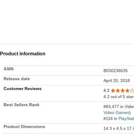
Product information
ASIN
B030236635
Release date
April 20, 2018
Customer Reviews
4.2
4.2 out of 5 star
Best Sellers Rank
#83,477 in Vid
Video Games
)
#116 in
PlaySta
Product Dimensions
14.3 x 4.5 x 17