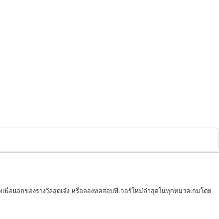
ษเพื่อแลกของรางวัลสุดเจ๋ง หรือลองทดสอบฟีเจอร์ใหม่ล่าสุดในทุกหมวดเกมโดย