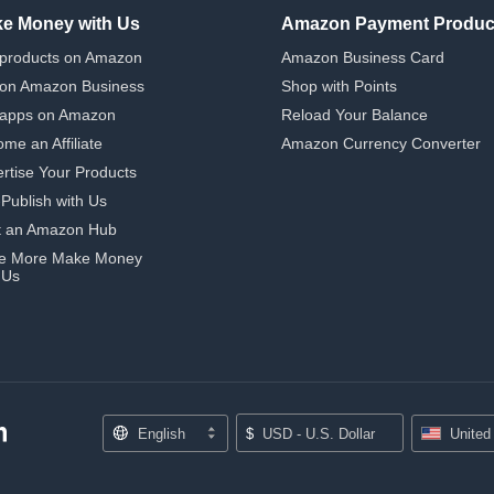
e Money with Us
Amazon Payment Produc
 products on Amazon
Amazon Business Card
 on Amazon Business
Shop with Points
 apps on Amazon
Reload Your Balance
me an Affiliate
Amazon Currency Converter
rtise Your Products
-Publish with Us
t an Amazon Hub
e More Make Money
 Us
English
$
USD - U.S. Dollar
United