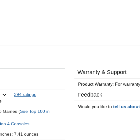
Warranty & Support
Product Warranty: For warranty
Feedback
394 ratings
s
Would you like to
tell us abou
eo Games (
See Top 100 in
tion 4 Consoles
 inches; 7.41 ounces