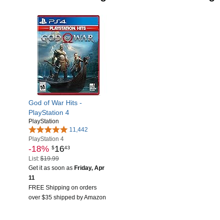
God of War Hits -
PlayStation 4
PlayStation
11,442
PlayStation 4
-18%
16
$
43
List:
$19.99
Get it as soon as
Friday, Apr
11
FREE Shipping on orders
over $35 shipped by Amazon