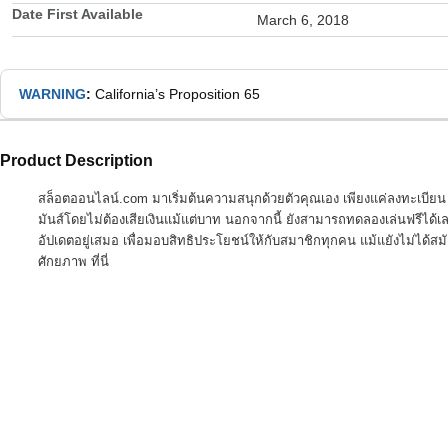
Date First Available
March 6, 2018
WARNING
:
California’s Proposition 65
Product Description
สล็อตออนไลน์.com มาเริ่มต้นความสนุกด้วยตัวคุณเอง เพียงแค่ลงทะเบียน ค
มันส์โดยไม่ต้องเสียเงินแม้แต่บาท นอกจากนี้ ยังสามารถทดลองเล่นฟรีได้
อัปเดตอยู่เสมอ เพื่อมอบสิทธิประโยชน์ให้กับสมาชิกทุกคน แม้แยังไม่ได้ส
ศักยภาพ ที่นี่