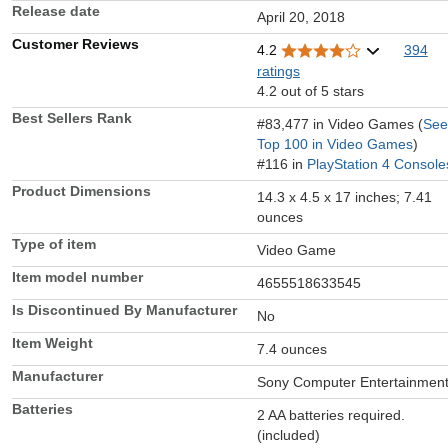
Release date
April 20, 2018
Customer Reviews
4.2
394
ratings
4.2 out of 5 stars
Best Sellers Rank
#83,477 in Video Games (
See
Top 100 in Video Games
)
#116 in
PlayStation 4 Console
Product Dimensions
14.3 x 4.5 x 17 inches; 7.41
ounces
Type of item
Video Game
Item model number
4655518633545
Is Discontinued By Manufacturer
No
Item Weight
7.4 ounces
Manufacturer
Sony Computer Entertainmen
Batteries
2 AA batteries required.
(included)