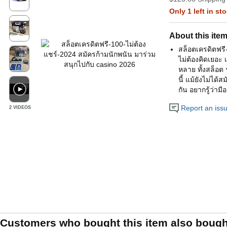
Only 1 left in st
About this ite
สล็อตเครดิตฟรี
ไม่ต้องคิดเยอะ
หลาย ทั้งสล็อต 
นี้ แม้ยังไม่ได
กัน อยากรู้ว่าม
Report an issue
2 VIDEOS
Customers who bought this item also bough