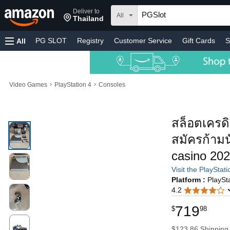
Deliver to
All
Thailand
PG SLOT
Registry
Customer Service
Gift Cards
S
All
›
›
Video Games
PlayStation 4
Consoles
สล็อตเครดิ
สมัครก้ามน
casino 20
Visit the PlayStat
Platform :
PlaySt
4.2
719
$
98
$123.86 Shipping