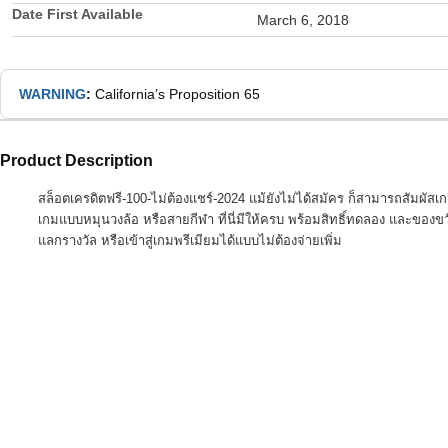
Date First Available
March 6, 2018
WARNING
:
California’s Proposition 65
Product Description
สล็อตเครดิตฟรี-100-ไม่ต้องแชร์-2024 แม้ยังไม่ได้สมัคร ก็สามารถสัมผัสเก
เกมแบบหมุนวงล้อ หรือสายกีฬา ที่นี่มีให้ครบ พร้อมสิทธิ์ทดลอง และของขวัญห
แลกรางวัล หรือเข้าสู่เกมพรีเมียมได้แบบไม่ต้องจ่ายเพิ่ม