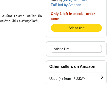
Fulfilled by Amazon
Only 1 left in stock - order
ะดับท็อป เล่นฟรีแบบไม่มีข้อ
soon.
มกีฬา ที่นี่ตอบรับทุกไลฟ์
Add to cart
Add to List
Other sellers on Amazon
$
335
99
Used (4) from