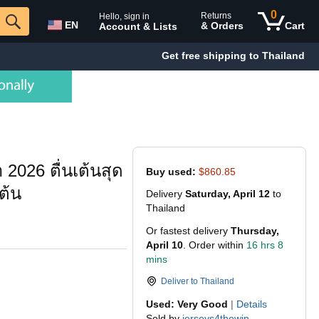
0
Returns
Hello, sign in
EN
& Orders
Cart
Account & Lists
Get free shipping to Thailand
า 2026 ตื่นเต้นสุด
Buy used:
$860.85
เต้น
Delivery
Saturday, April 12
to
Thailand
Or fastest delivery
Thursday,
April 10
. Order within
16 hrs 8
mins
Deliver to
Thailand
Used: Very Good
|
Details
Sold by
jerseys4thewin