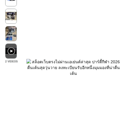
2 VIDEOS