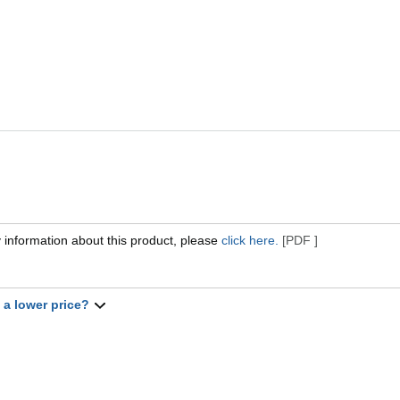
 information about this product, please
click here.
[PDF ]
t a lower price?