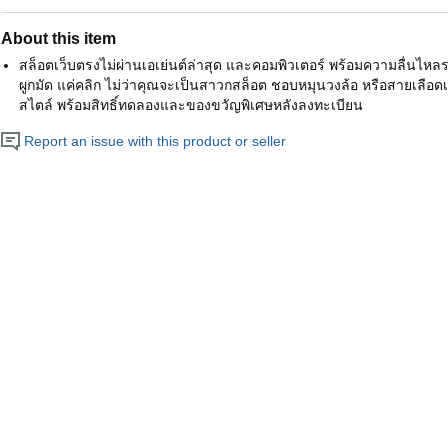
About this item
สล็อตเว็บตรงไม่ผ่านเอเย่นต์ล่าสุด และคอมพิวเตอร์ พร้อมความลื่นไหลร
ผูกมัด แค่คลิก ไม่ว่าคุณจะเป็นสาวกสล็อต ชอบหมุนวงล้อ หรือสายเลือดเก
สไตล์ พร้อมสิทธิ์ทดลองและของขวัญพิเศษหลังลงทะเบียน
Report an issue with this product or seller