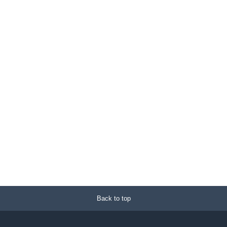
Back to top