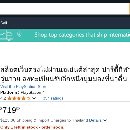
Sell
สล็อตเว็บตรงไม่ผ่านเอเย่นต์ล่าสุด ปาร์ตี้กีฬ
วุ่นวาย ลงทะเบียนรับอีกหนึ่งมุมมองที่น่าตื่น
Visit the PlayStation Store
Platform :
PlayStation 4
4.2
394 ratings
719
$
98
$123.86 Shipping & Import Charges to Thailand
Details
Only 1 left in stock - order soon.