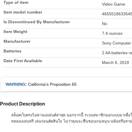
Type of item
Video Game
Item model number
465551863354
Is Discontinued By Manufacturer
No
Item Weight
7.4 ounces
Manufacturer
Sony Computer 
Batteries
2 AA batteries r
Date First Available
March 6, 2018
WARNING
:
California’s Proposition 65
Product Description
สล็อตเว็บตรงไม่ผ่านเอเย่นต์ล่าสุด นอกจากนี้ ระบบสมาชิกออกแบบมาเพื่อให
ทดลองเล่นฟรี เล่นก่อนตัดสินใจ ไม่ว่าคุณจะชื่นชอบเกมหมุนวงล้อหรือสายก