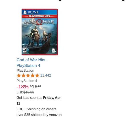
God of War Hits -
PlayStation 4
PlayStation
11,442
PlayStation 4
-18%
16
$
43
List:
$19.99
Get it as soon as
Friday, Apr
11
FREE Shipping on orders
over $35 shipped by Amazon