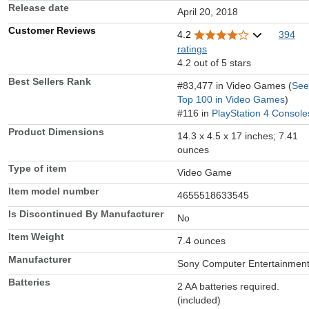
Release date
April 20, 2018
Customer Reviews
4.2
394
ratings
4.2 out of 5 stars
Best Sellers Rank
#83,477 in Video Games (
See
Top 100 in Video Games
)
#116 in
PlayStation 4 Console
Product Dimensions
14.3 x 4.5 x 17 inches; 7.41
ounces
Type of item
Video Game
Item model number
4655518633545
Is Discontinued By Manufacturer
No
Item Weight
7.4 ounces
Manufacturer
Sony Computer Entertainmen
Batteries
2 AA batteries required.
(included)