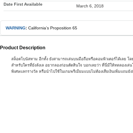
Date First Available
March 6, 2018
WARNING
:
California’s Proposition 65
Product Description
สล็อตโบนัสทาม อีกทั้ง ยังสามารถเล่นบนมือถือหรือคอมพิวเตอร์ได้เลย โดย
สำหรับใครที่ยังลังเล อยากลองก่อนตัดสินใจ บอกเลยว่า ที่นี่มีให้ทดลองเล่
พิเศษแลกรางวัล หรือนำไปใช้ในเกมพรีเมียมแบบไม่ต้องเสียเงินเพิ่มแถมยัง