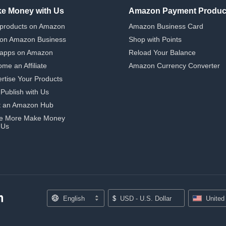
e Money with Us
Amazon Payment Produc
 products on Amazon
Amazon Business Card
 on Amazon Business
Shop with Points
 apps on Amazon
Reload Your Balance
me an Affiliate
Amazon Currency Converter
rtise Your Products
-Publish with Us
t an Amazon Hub
e More Make Money
 Us
English
$
USD - U.S. Dollar
United