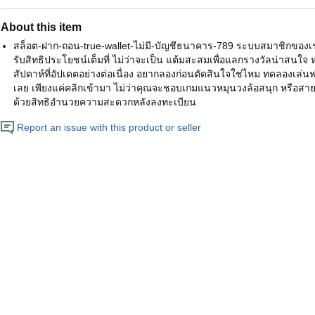
About this item
สล็อต-ฝาก-ถอน-true-wallet-ไม่มี-บัญชีธนาคาร-789 ระบบสมาชิกของเร
รับสิทธิประโยชน์เต็มที่ ไม่ว่าจะเป็น แต้มสะสมเพื่อแลกรางวัลน่าสนใจ
สัปดาห์ที่อัปเดตอย่างต่อเนื่อง อยากลองก่อนตัดสินใจใช่ไหม ทดลองเล่นฟรี
เลย เพียงแค่คลิกเข้ามา ไม่ว่าคุณจะชอบเกมแนวหมุนวงล้อสนุก หรือสายกี
ด้วยสิทธิอำนวยความสะดวกหลังลงทะเบียน
Report an issue with this product or seller