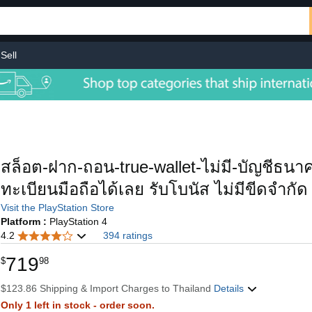
Sell
สล็อต-ฝาก-ถอน-true-wallet-ไม่มี-บัญชีธนา
ทะเบียนมือถือได้เลย รับโบนัส ไม่มีขีดจำกัด
Visit the PlayStation Store
Platform :
PlayStation 4
4.2
394 ratings
719
$
98
$123.86 Shipping & Import Charges to Thailand
Details
Only 1 left in stock - order soon.