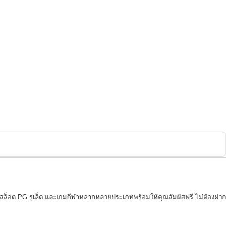
ทั้งสล็อต PG รูเล็ต และเกมกีฬาหลากหลายประเภทพร้อมให้คุณสัมผัสฟรี ไม่ต้องฝาก