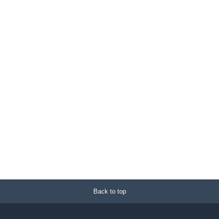
Back to top