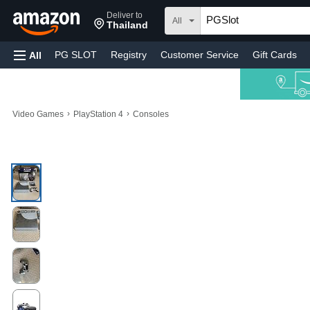
Deliver to
All
Thailand
PG SLOT
Registry
Customer Service
Gift Cards
All
›
›
Video Games
PlayStation 4
Consoles