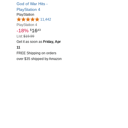
God of War Hits -
PlayStation 4
PlayStation
11,442
PlayStation 4
-18%
16
$
43
List:
$19.99
Get it as soon as
Friday, Apr
11
FREE Shipping on orders
over $35 shipped by Amazon