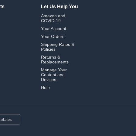
ts
Let Us Help You
Amazon and
COVID-19
Your Account
Your Orders
Shipping Rates &
Policies
Returns &
Replacements
Manage Your
Content and
Devices
Help
 States