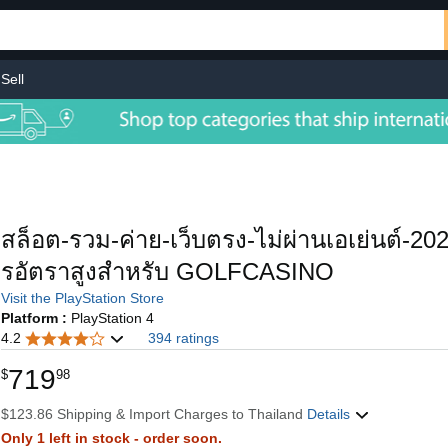
Sell
สล็อต-รวม-ค่าย-เว็บตรง-ไม่ผ่านเอเย่นต์-2021
รอัตราสูงสำหรับ GOLFCASINO
Visit the PlayStation Store
Platform :
PlayStation 4
4.2
394 ratings
719
$
98
$123.86 Shipping & Import Charges to Thailand
Details
Only 1 left in stock - order soon.