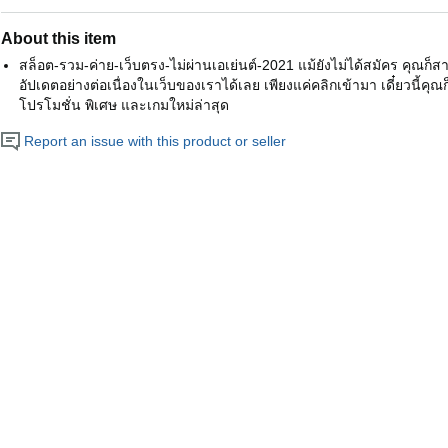
About this item
สล็อต-รวม-ค่าย-เว็บตรง-ไม่ผ่านเอเย่นต์-2021 แม้ยังไม่ได้สมัคร คุณก็
อัปเดตอย่างต่อเนื่องในเว็บของเราได้เลย เพียงแค่คลิกเข้ามา เดี๋ยวนี้คุ
โปรโมชั่น พิเศษ และเกมใหม่ล่าสุด
Report an issue with this product or seller