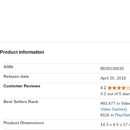
Product information
ASIN
B030236635
Release date
April 20, 2018
Customer Reviews
4.2
4.2 out of 5 star
Best Sellers Rank
#83,477 in Vid
Video Games
)
#116 in
PlaySta
Product Dimensions
14.3 x 4.5 x 17