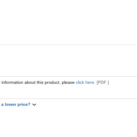
 information about this product, please
click here.
[PDF ]
t a lower price?