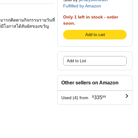
Fulfilled by Amazon
Only 1 left in stock - order
สามารถติดตามกิจกรรมรายวันที่
soon.
ณก็มีโอกาสได้สัมผัสของขวัญ
Add to cart
Add to List
Other sellers on Amazon
$
335
99
Used (4) from