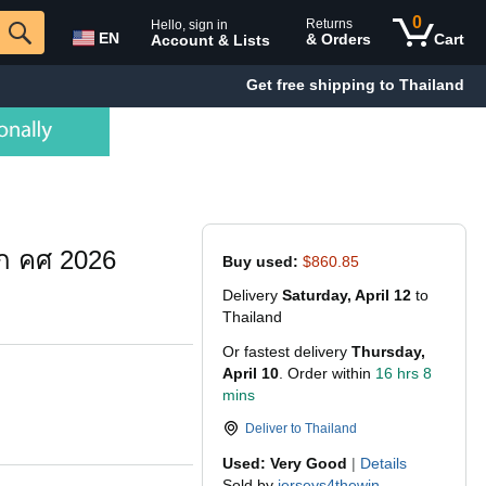
0
Returns
Hello, sign in
EN
& Orders
Cart
Account & Lists
Get free shipping to Thailand
ลก คศ 2026
Buy used:
$860.85
Delivery
Saturday, April 12
to
Thailand
Or fastest delivery
Thursday,
April 10
. Order within
16 hrs 8
mins
Deliver to
Thailand
Used: Very Good
|
Details
Sold by
jerseys4thewin