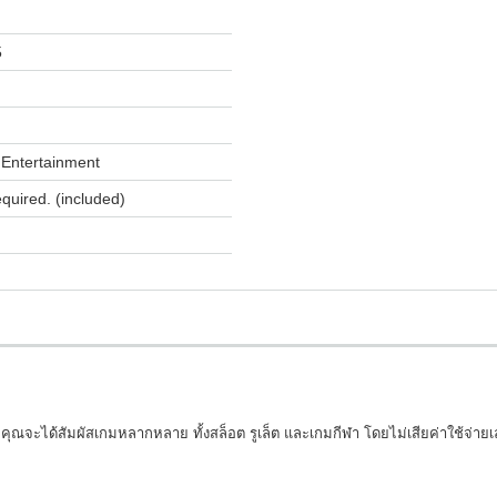
5
Entertainment
equired. (included)
 คุณจะได้สัมผัสเกมหลากหลาย ทั้งสล็อต รูเล็ต และเกมกีฬา โดยไม่เสียค่าใช้จ่า