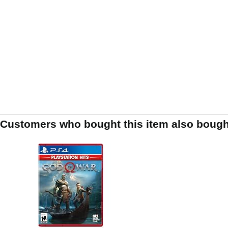
Customers who bought this item also bough