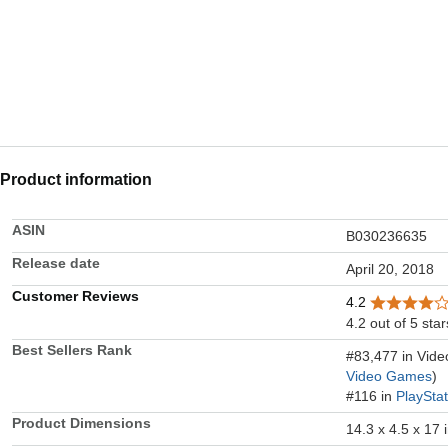
Product information
ASIN
B030236635
Release date
April 20, 2018
Customer Reviews
4.2
4.2 out of 5 star
Best Sellers Rank
#83,477 in Vid
Video Games
)
#116 in
PlaySta
Product Dimensions
14.3 x 4.5 x 17