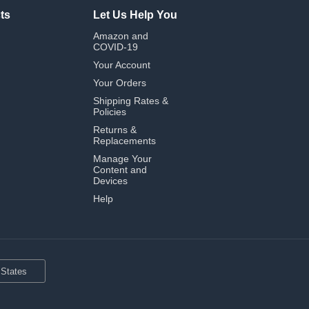
ts
Let Us Help You
Amazon and
COVID-19
Your Account
Your Orders
Shipping Rates &
Policies
Returns &
Replacements
Manage Your
Content and
Devices
Help
 States