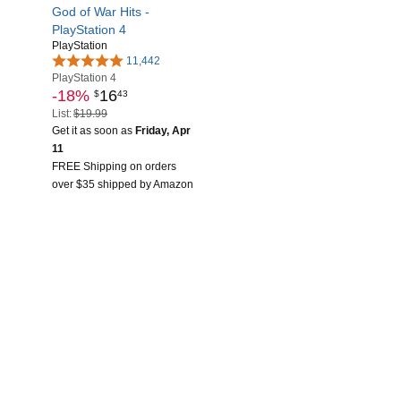
God of War Hits -
PlayStation 4
PlayStation
11,442
PlayStation 4
-18%
16
$
43
List:
$19.99
Get it as soon as
Friday, Apr
11
FREE Shipping on orders
over $35 shipped by Amazon