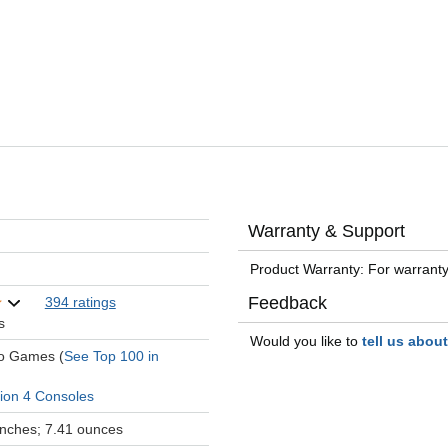
Warranty & Support
Product Warranty: For warranty
Feedback
394 ratings
s
Would you like to
tell us abou
eo Games (
See Top 100 in
tion 4 Consoles
 inches; 7.41 ounces