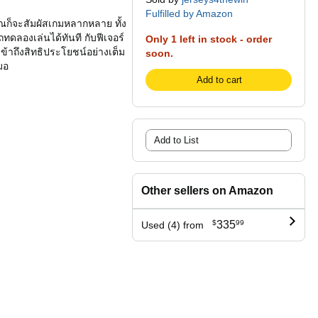
Fulfilled by Amazon
ุณก็จะสัมผัสเกมหลากหลาย ทั้ง
ทดลองเล่นได้ทันที กับฟีเจอร์
Only 1 left in stock - order
้าถึงสิทธิประโยชน์อย่างเต็ม
soon.
มอ
Add to cart
Add to List
Other sellers on Amazon
$
335
99
Used (4) from