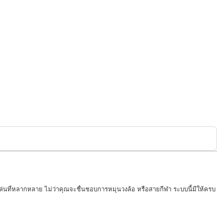
ารเล่นที่หลากหลาย ไม่ว่าคุณจะชื่นชอบการหมุนวงล้อ หรือสายกีฬา ระบบนี้มีให้ครบ