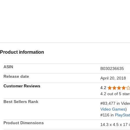
Product information
ASIN
B030236635
Release date
April 20, 2018
Customer Reviews
4.2
4.2 out of 5 star
Best Sellers Rank
#83,477 in Vid
Video Games
)
#116 in
PlaySta
Product Dimensions
14.3 x 4.5 x 17