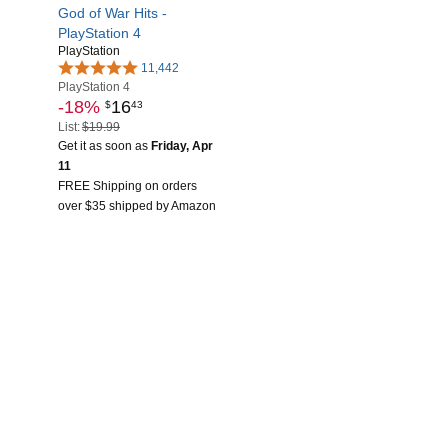
God of War Hits -
PlayStation 4
PlayStation
11,442
PlayStation 4
-18%
16
$
43
List:
$19.99
Get it as soon as
Friday, Apr
11
FREE Shipping on orders
over $35 shipped by Amazon