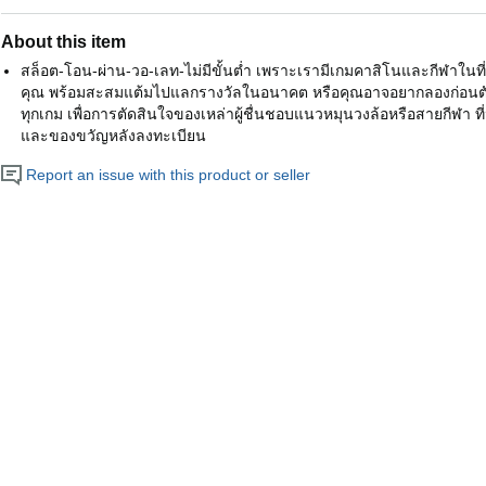
About this item
สล็อต-โอน-ผ่าน-วอ-เลท-ไม่มีขั้นต่ำ เพราะเรามีเกมคาสิโนและกีฬาในที่
คุณ พร้อมสะสมแต้มไปแลกรางวัลในอนาคต หรือคุณอาจอยากลองก่อนตั
ทุกเกม เพื่อการตัดสินใจของเหล่าผู้ชื่นชอบแนวหมุนวงล้อหรือสายกีฬา ที่น
และของขวัญหลังลงทะเบียน
Report an issue with this product or seller