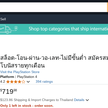
Sell
สล็อต-โอน-ผ่าน-วอ-เลท-ไม่มีขั้นต่ำ สมัคร
โบนัสรายทุกเดือน
Visit the PlayStation Store
Platform :
PlayStation 4
4.2
394 ratings
719
$
98
$123.86 Shipping & Import Charges to Thailand
Details
Only 1 left in stock - order soon.