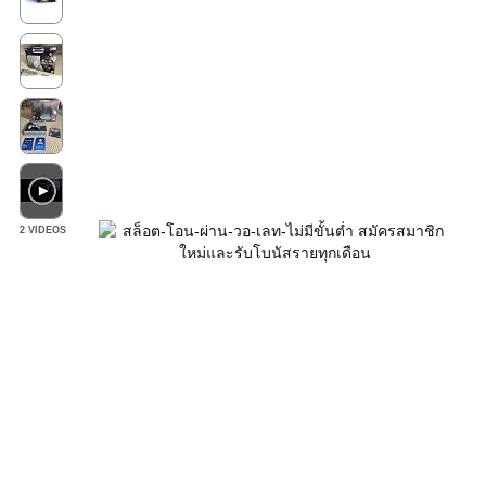
2 VIDEOS