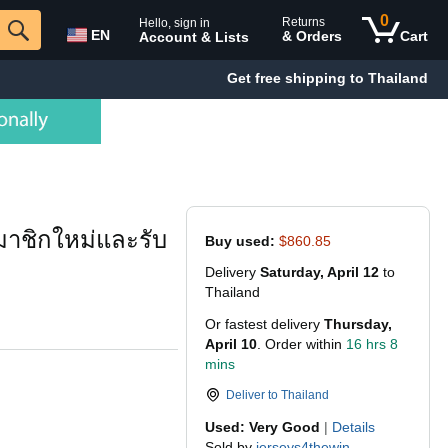
0
Returns
Hello, sign in
EN
& Orders
Cart
Account & Lists
Get free shipping to Thailand
สมาชิกใหม่และรับ
Buy used:
$860.85
Delivery
Saturday, April 12
to
Thailand
Or fastest delivery
Thursday,
April 10
. Order within
16 hrs 8
mins
Deliver to
Thailand
Used: Very Good
|
Details
Sold by
jerseys4thewin