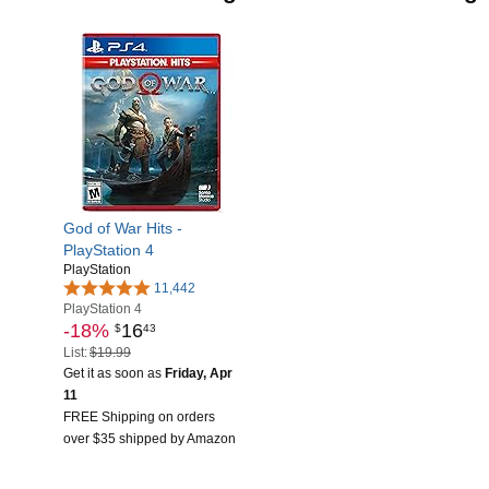
God of War Hits -
PlayStation 4
PlayStation
11,442
PlayStation 4
-18%
16
$
43
List:
$19.99
Get it as soon as
Friday, Apr
11
FREE Shipping on orders
over $35 shipped by Amazon