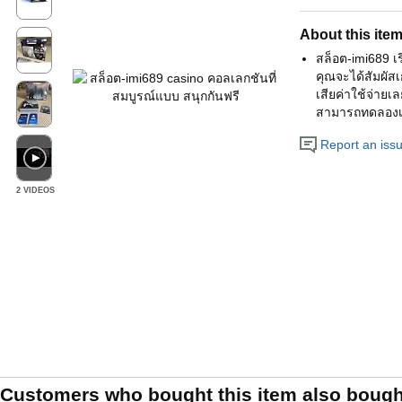
About this ite
สล็อต-imi689 เ
คุณจะได้สัมผัส
เสียค่าใช้จ่ายเ
สามารถทดลองเล
Report an issue
2 VIDEOS
Customers who bought this item also bough