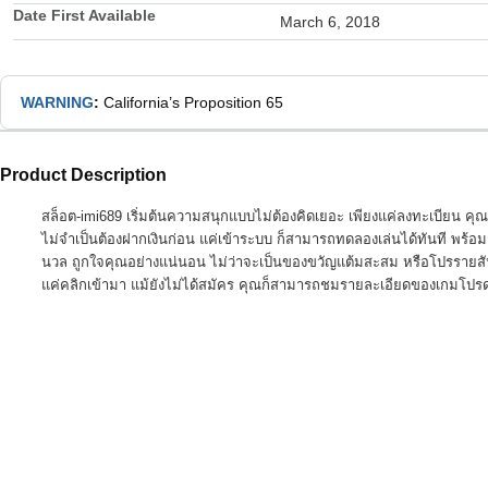
Date First Available
March 6, 2018
WARNING
:
California’s Proposition 65
Product Description
สล็อต-imi689 เริ่มต้นความสนุกแบบไม่ต้องคิดเยอะ เพียงแค่ลงทะเบียน คุณ
ไม่จำเป็นต้องฝากเงินก่อน แค่เข้าระบบ ก็สามารถทดลองเล่นได้ทันที พร้อ
นวล ถูกใจคุณอย่างแน่นอน ไม่ว่าจะเป็นของขวัญแต้มสะสม หรือโปรรายสัปด
แค่คลิกเข้ามา แม้ยังไม่ได้สมัคร คุณก็สามารถชมรายละเอียดของเกมโปรด