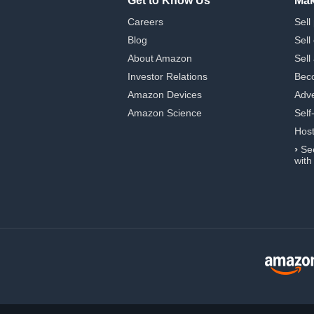
Get to Know Us
Mak
Careers
Sell
Blog
Sell
About Amazon
Sell
Investor Relations
Beco
Amazon Devices
Adve
Amazon Science
Self
Hos
›
Se
with