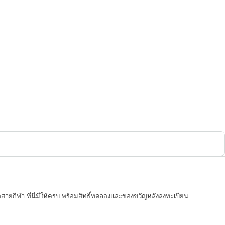
สายกีฬา ที่นี่มีให้ครบ พร้อมสิทธิ์ทดลองและของขวัญหลังลงทะเบียน