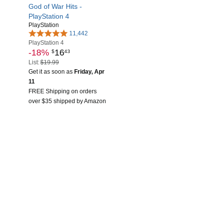
God of War Hits -
PlayStation 4
PlayStation
11,442
PlayStation 4
-18%
16
$
43
List:
$19.99
Get it as soon as
Friday, Apr
11
FREE Shipping on orders
over $35 shipped by Amazon