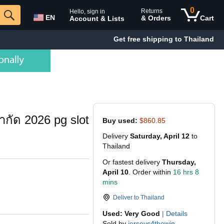
0
Returns
Hello, sign in
EN
& Orders
Cart
Account & Lists
Get free shipping to Thailand
ำกัด 2026 pg slot
Buy used:
$860.85
Delivery
Saturday, April 12
to
Thailand
Or fastest delivery
Thursday,
April 10
. Order within
16 hrs 8
mins
Deliver to
Thailand
Used: Very Good
|
Details
Sold by
jerseys4thewin