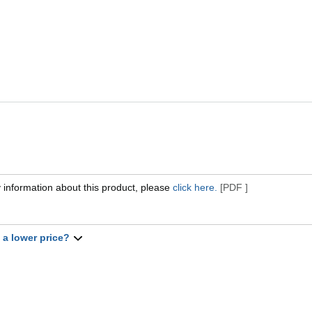
 information about this product, please
click here.
[PDF ]
t a lower price?