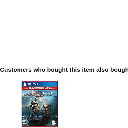
Customers who bought this item also bough