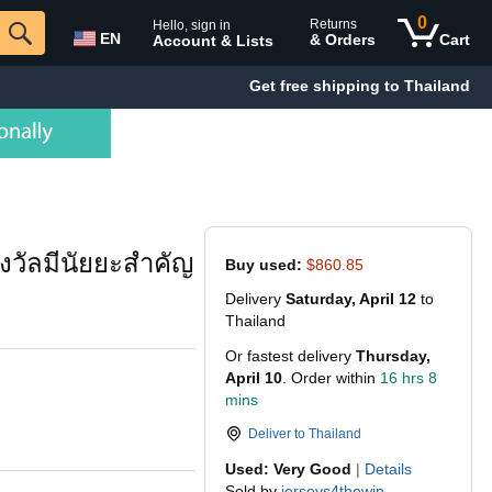
0
Returns
Hello, sign in
EN
& Orders
Cart
Account & Lists
Get free shipping to Thailand
งวัลมีนัยยะสำคัญ
Buy used:
$860.85
Delivery
Saturday, April 12
to
Thailand
Or fastest delivery
Thursday,
April 10
. Order within
16 hrs 8
mins
Deliver to
Thailand
Used: Very Good
|
Details
Sold by
jerseys4thewin