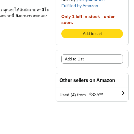
Fulfilled by Amazon
ยน คุณจะได้สัมผัสเกมคาสิโน
 นอกจากนี้ ยังสามารถทดลอง
Only 1 left in stock - order
soon.
Add to cart
Add to List
Other sellers on Amazon
$
335
99
Used (4) from