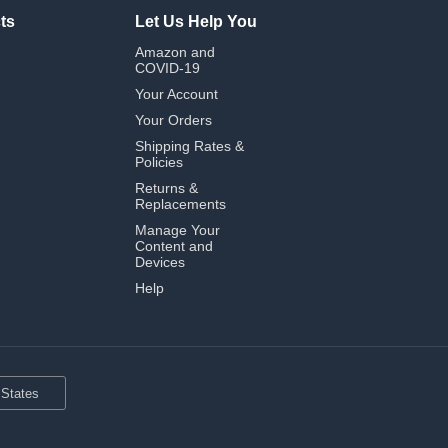
ts
Let Us Help You
Amazon and
COVID-19
Your Account
Your Orders
Shipping Rates &
Policies
Returns &
Replacements
Manage Your
Content and
Devices
Help
 States