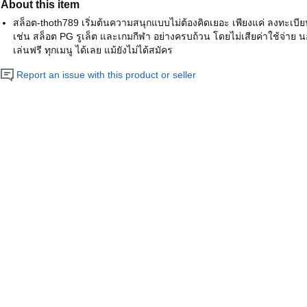
About this item
สล็อต-thoth789 เริ่มต้นความสนุกแบบไม่ต้องคิดเยอะ เพียงแค่ ลงทะเบี
เช่น สล็อต PG รูเล็ต และเกมกีฬา อย่างครบถ้วน โดยไม่เสียค่าใช้จ่าย
เล่นฟรี ทุกเมนู ได้เลย แม้ยังไม่ได้สมัคร
Report an issue with this product or seller