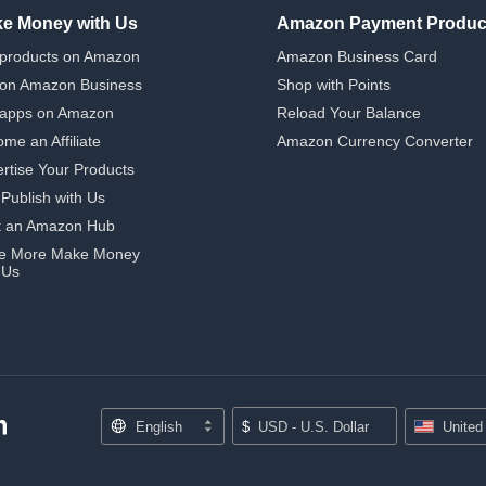
e Money with Us
Amazon Payment Produc
 products on Amazon
Amazon Business Card
 on Amazon Business
Shop with Points
 apps on Amazon
Reload Your Balance
me an Affiliate
Amazon Currency Converter
rtise Your Products
-Publish with Us
t an Amazon Hub
e More Make Money
 Us
English
$
USD - U.S. Dollar
United