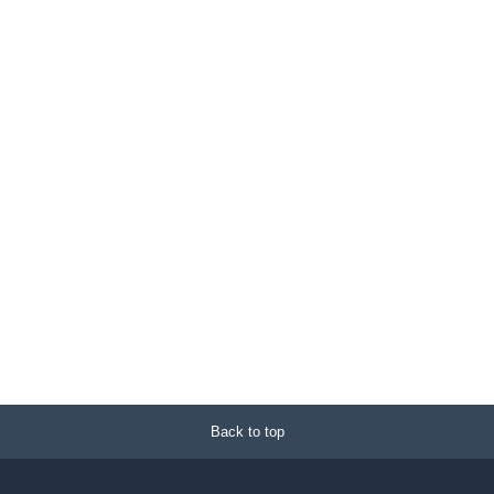
Back to top