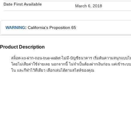
Date First Available
March 6, 2018
WARNING
:
California’s Proposition 65
Product Description
สล็อต-xo-ฝาก-ถอน-true-wallet-ไม่มี-บัญชีธนาคาร เริ่มต้นความสนุกแบบไ
โดยไม่เสียค่าใช้จ่ายเลย นอกจากนี้ ไม่จำเป็นต้องฝากเงินก่อน แค่เข้าระบ
โน และกีฬาไว้ที่เดียว เลือกเล่นได้ตามสไตล์ของคุณ