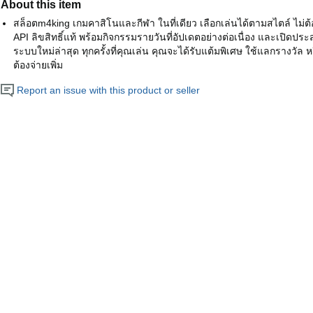
About this item
สล็อตm4king เกมคาสิโนและกีฬา ในที่เดียว เลือกเล่นได้ตามสไตล์ ไม่
API ลิขสิทธิ์แท้ พร้อมกิจกรรมรายวันที่อัปเดตอย่างต่อเนื่อง และเปิดประ
ระบบใหม่ล่าสุด ทุกครั้งที่คุณเล่น คุณจะได้รับแต้มพิเศษ ใช้แลกรางวัล ห
ต้องจ่ายเพิ่ม
Report an issue with this product or seller