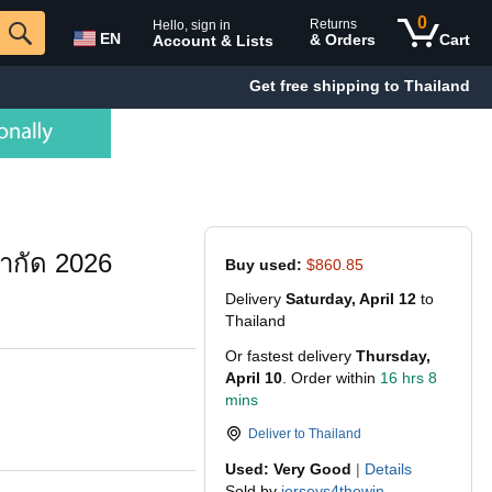
0
Returns
Hello, sign in
EN
& Orders
Cart
Account & Lists
Get free shipping to Thailand
จำกัด 2026
Buy used:
$860.85
Delivery
Saturday, April 12
to
Thailand
Or fastest delivery
Thursday,
April 10
. Order within
16 hrs 8
mins
Deliver to
Thailand
Used: Very Good
|
Details
Sold by
jerseys4thewin