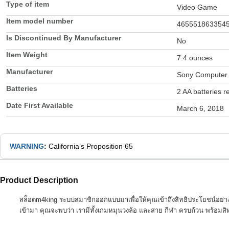
Type of item
Video Game
Item model number
465551863354
Is Discontinued By Manufacturer
No
Item Weight
7.4 ounces
Manufacturer
Sony Computer 
Batteries
2 AA batteries r
Date First Available
March 6, 2018
WARNING
:
California’s Proposition 65
Product Description
สล็อตm4king ระบบสมาชิกออกแบบมาเพื่อให้คุณเข้าถึงสิทธิประโยชน์อย่างเ
เข้ามา คุณจะพบว่า เรามีทั้งเกมหมุนวงล้อ และสาย กีฬา ครบถ้วน พร้อมส