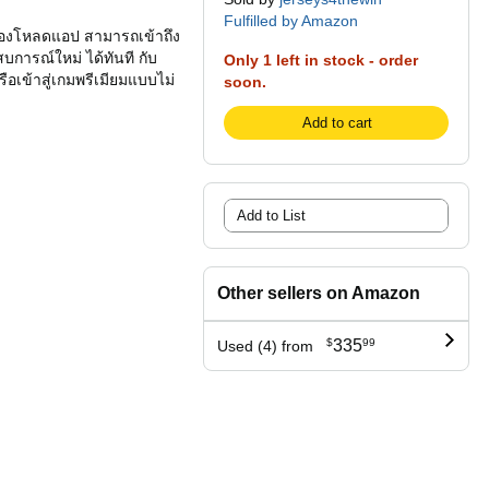
Fulfilled by Amazon
ต้องโหลดแอป สามารถเข้าถึง
สบการณ์ใหม่ ได้ทันที กับ
Only 1 left in stock - order
รือเข้าสู่เกมพรีเมียมแบบไม่
soon.
Add to cart
Add to List
Other sellers on Amazon
$
335
99
Used (4) from