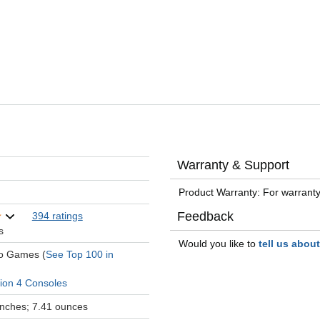
Warranty & Support
Product Warranty: For warranty
Feedback
394 ratings
s
Would you like to
tell us abou
eo Games (
See Top 100 in
tion 4 Consoles
 inches; 7.41 ounces