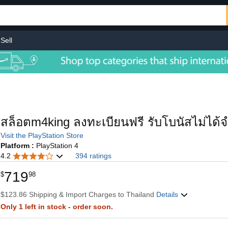
Sell
สล็อตm4king ลงทะเบียนฟรี รับโบนัสไม่ได้
Visit the PlayStation Store
Platform :
PlayStation 4
4.2
394 ratings
719
$
98
$123.86 Shipping & Import Charges to Thailand
Details
Only 1 left in stock - order soon.