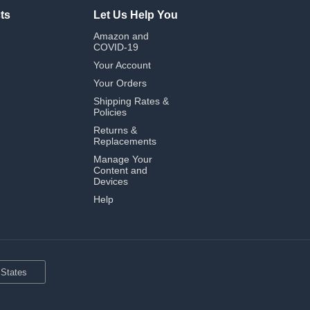
ts
Let Us Help You
Amazon and
COVID-19
Your Account
Your Orders
Shipping Rates &
Policies
Returns &
Replacements
Manage Your
Content and
Devices
Help
 States