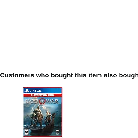
Customers who bought this item also bough