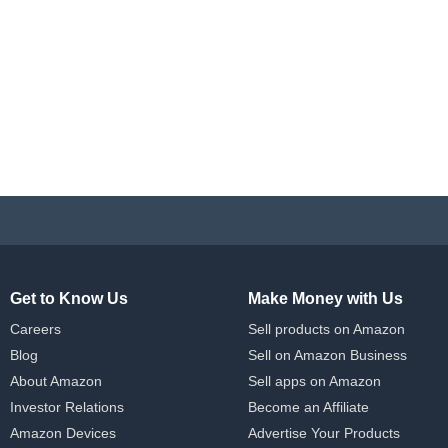
Get to Know Us
Make Money with Us
Careers
Sell products on Amazon
Blog
Sell on Amazon Business
About Amazon
Sell apps on Amazon
Investor Relations
Become an Affiliate
Amazon Devices
Advertise Your Products