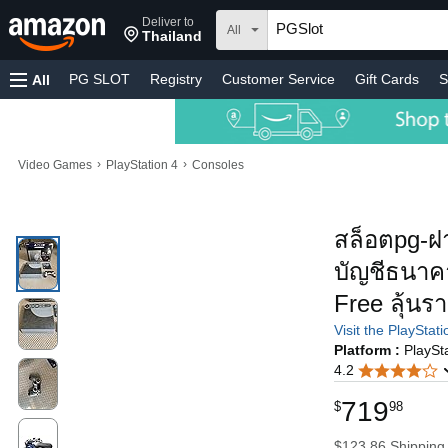
Deliver to
All
Thailand
PG SLOT
Registry
Customer Service
Gift Cards
S
All
›
›
Video Games
PlayStation 4
Consoles
สล็อตpg-ฝา
บัญชีธนาค
Free ลุ้นร
Visit the PlayStat
Platform :
PlaySt
4.2
719
$
98
$123.86 Shipping