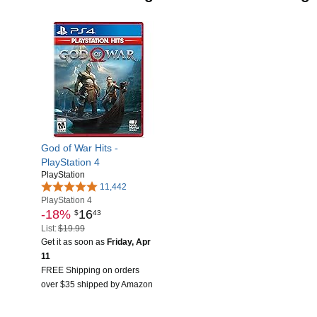
God of War Hits -
PlayStation 4
PlayStation
11,442
PlayStation 4
-18%
16
$
43
List:
$19.99
Get it as soon as
Friday, Apr
11
FREE Shipping on orders
over $35 shipped by Amazon