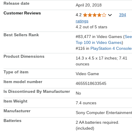
Release date
April 20, 2018
Customer Reviews
4.2
394
ratings
4.2 out of 5 stars
Best Sellers Rank
#83,477 in Video Games (
See
Top 100 in Video Games
)
#116 in
PlayStation 4 Console
Product Dimensions
14.3 x 4.5 x 17 inches; 7.41
ounces
Type of item
Video Game
Item model number
4655518633545
Is Discontinued By Manufacturer
No
Item Weight
7.4 ounces
Manufacturer
Sony Computer Entertainmen
Batteries
2 AA batteries required.
(included)