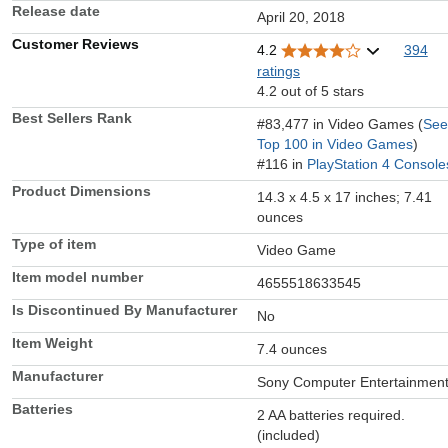
Release date
April 20, 2018
Customer Reviews
4.2
394
ratings
4.2 out of 5 stars
Best Sellers Rank
#83,477 in Video Games (
See
Top 100 in Video Games
)
#116 in
PlayStation 4 Console
Product Dimensions
14.3 x 4.5 x 17 inches; 7.41
ounces
Type of item
Video Game
Item model number
4655518633545
Is Discontinued By Manufacturer
No
Item Weight
7.4 ounces
Manufacturer
Sony Computer Entertainmen
Batteries
2 AA batteries required.
(included)