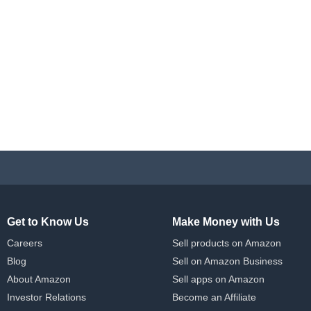
Get to Know Us
Make Money with Us
Careers
Sell products on Amazon
Blog
Sell on Amazon Business
About Amazon
Sell apps on Amazon
Investor Relations
Become an Affiliate