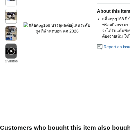
About this ite
สล็อตpg168 ยิ่ง
พร้อมกิจกรรมรายว
จะได้รับแต้มพิเ
ต้องจ่ายเพิ่ม ใ
Report an issue
2 VIDEOS
Customers who bought this item also bough