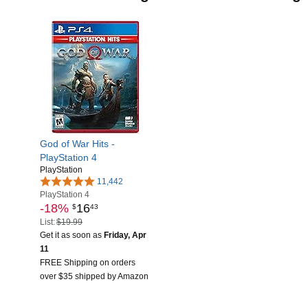
God of War Hits -
PlayStation 4
PlayStation
11,442
PlayStation 4
-18%
16
$
43
List:
$19.99
Get it as soon as
Friday, Apr
11
FREE Shipping on orders
over $35 shipped by Amazon