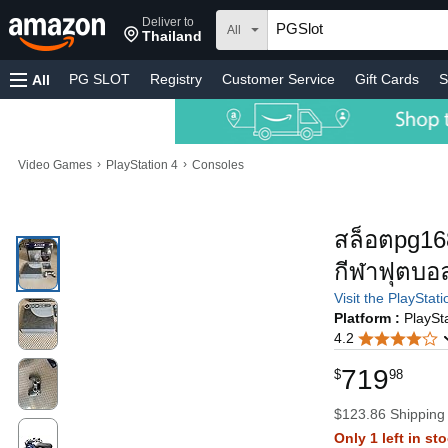
Deliver to
All
Thailand
PG SLOT
Registry
Customer Service
Gift Cards
S
All
›
›
Video Games
PlayStation 4
Consoles
สล็อตpg168
กีฬาฟุตบอ
Visit the PlayStat
Platform :
PlaySt
4.2
719
$
98
$123.86 Shipping
Only 1 left in st