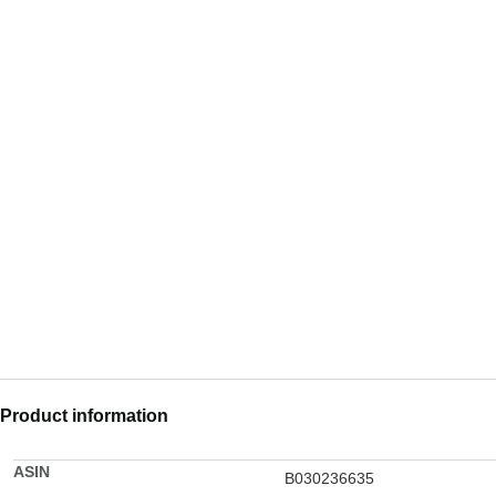
Product information
ASIN
B030236635