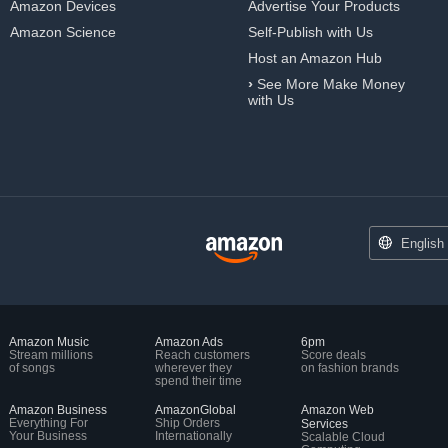
Amazon Devices
Advertise Your Products
Amazon Science
Self-Publish with Us
Host an Amazon Hub
›
See More Make Money
with Us
English
Amazon Music
Amazon Ads
6pm
Stream millions
Reach customers
Score deals
of songs
wherever they
on fashion brands
spend their time
Amazon Business
AmazonGlobal
Amazon Web
Everything For
Ship Orders
Services
Your Business
Internationally
Scalable Cloud