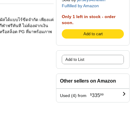
Fulfilled by Amazon
Only 1 left in stock - order
มผัสได้แบบไร้ขีดจำกัด เพียงแค่
soon.
าฟรีทันที ไม่ต้องฝากเงิน
จ หรือสล็อต PG ที่มาพร้อมภาพ
Add to cart
Add to List
Other sellers on Amazon
$
335
99
Used (4) from