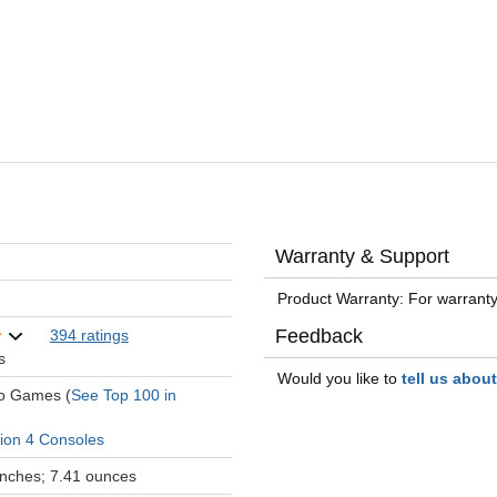
Warranty & Support
Product Warranty: For warranty
Feedback
394 ratings
s
Would you like to
tell us abou
eo Games (
See Top 100 in
tion 4 Consoles
 inches; 7.41 ounces