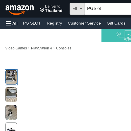
Deliver to
All
Thailand
PG SLOT
Registry
Customer Service
Gift Cards
All
›
›
Video Games
PlayStation 4
Consoles