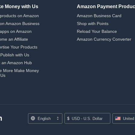
e Money with Us
Amazon Payment Produc
 products on Amazon
Amazon Business Card
 on Amazon Business
Shop with Points
 apps on Amazon
Reload Your Balance
me an Affiliate
Amazon Currency Converter
rtise Your Products
-Publish with Us
t an Amazon Hub
e More Make Money
 Us
English
$
USD - U.S. Dollar
United