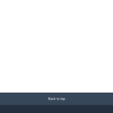
Back to top