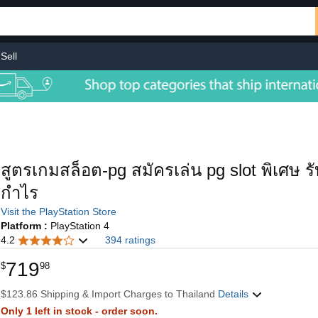
Sell
สูตรเกมสล็อต-pg สมัครเล่น pg slot พิเศษ ร
กำไร
Visit the PlayStation Store
Platform :
PlayStation 4
4.2
394 ratings
719
$
98
$123.86 Shipping & Import Charges to Thailand
Details
Only 1 left in stock - order soon.