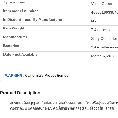
Type of item
Video Game
Item model number
465551863354
Is Discontinued By Manufacturer
No
Item Weight
7.4 ounces
Manufacturer
Sony Computer 
Batteries
2 AA batteries r
Date First Available
March 6, 2018
WARNING
:
California’s Proposition 65
Product Description
สูตรเกมสล็อต-pg เคยสัมผัสความตื่นเต้นของเกมคาสิโน หรือลุ้นผลคู่ในการแ
ต้องฝากเงิน แค่คลิกเข้าระบบ คุณก็สามารถทดลองเล่น ฟีเจอร์ใหม่ล่าสุด