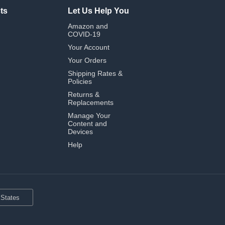
ts
Let Us Help You
Amazon and
COVID-19
Your Account
Your Orders
Shipping Rates &
Policies
Returns &
Replacements
Manage Your
Content and
Devices
Help
 States