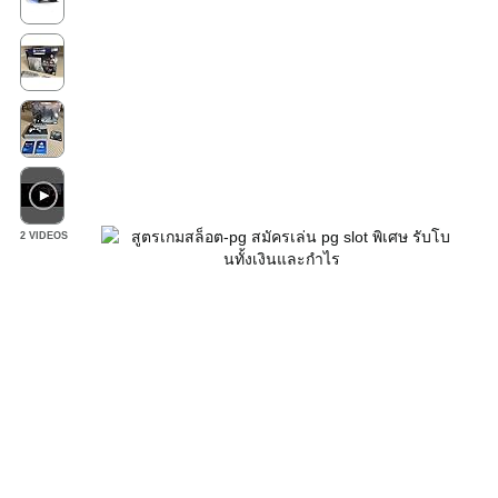
2 VIDEOS