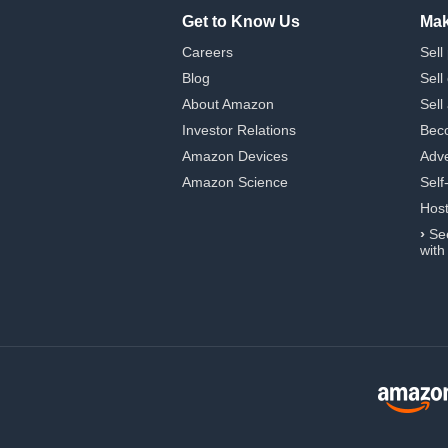
Get to Know Us
Mak
Careers
Sell
Blog
Sell
About Amazon
Sell
Investor Relations
Beco
Amazon Devices
Adve
Amazon Science
Self
Hos
›
Se
with