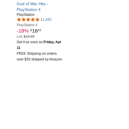
God of War Hits -
PlayStation 4
PlayStation
11,442
PlayStation 4
-18%
16
$
43
List:
$19.99
Get it as soon as
Friday, Apr
11
FREE Shipping on orders
over $35 shipped by Amazon