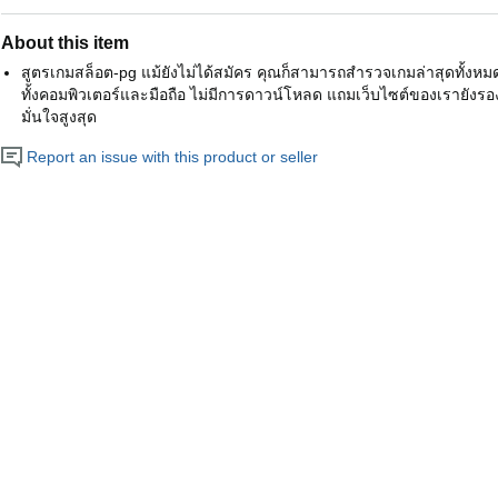
About this item
สูตรเกมสล็อต-pg แม้ยังไม่ได้สมัคร คุณก็สามารถสำรวจเกมล่าสุดทั้งหม
ทั้งคอมพิวเตอร์และมือถือ ไม่มีการดาวน์โหลด แถมเว็บไซต์ของเรายังรองรั
มั่นใจสูงสุด
Report an issue with this product or seller