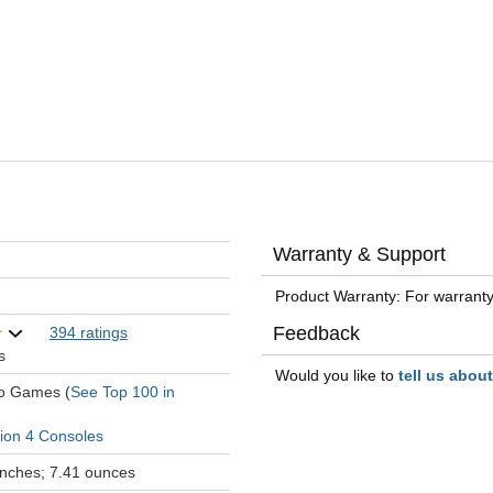
Warranty & Support
Product Warranty: For warranty
Feedback
394 ratings
s
Would you like to
tell us abou
eo Games (
See Top 100 in
tion 4 Consoles
 inches; 7.41 ounces