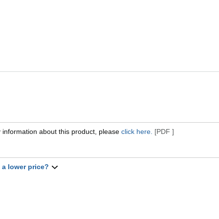
 information about this product, please
click here.
[PDF ]
t a lower price?