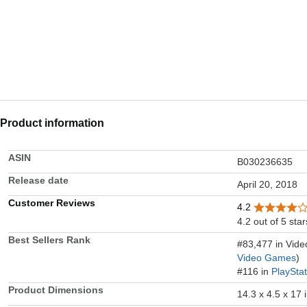
Product information
ASIN
B030236635
Release date
April 20, 2018
Customer Reviews
4.2
4.2 out of 5 star
Best Sellers Rank
#83,477 in Vid
Video Games
)
#116 in
PlaySta
Product Dimensions
14.3 x 4.5 x 17