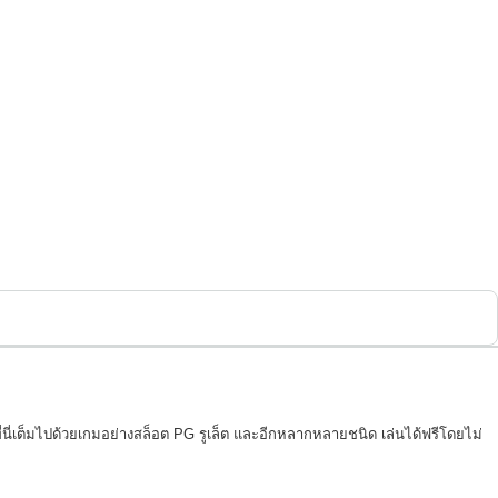
ี่นี่เต็มไปด้วยเกมอย่างสล็อต PG รูเล็ต และอีกหลากหลายชนิด เล่นได้ฟรีโดยไม่