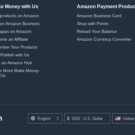
e Money with Us
Amazon Payment Produc
 products on Amazon
Amazon Business Card
 on Amazon Business
Shop with Points
 apps on Amazon
Reload Your Balance
me an Affiliate
Amazon Currency Converter
rtise Your Products
-Publish with Us
t an Amazon Hub
e More Make Money
 Us
English
$
USD - U.S. Dollar
United