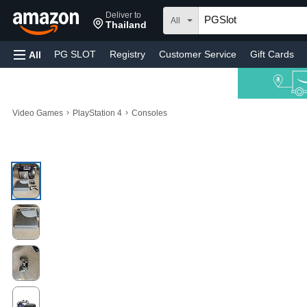
Deliver to
All
Thailand
PG SLOT
Registry
Customer Service
Gift Cards
All
›
›
Video Games
PlayStation 4
Consoles