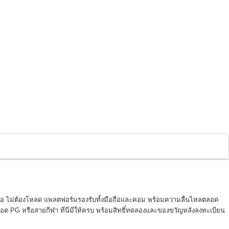
ตเสมอ ไม่ต้องโหลด แพลตฟอร์มรองรับทั้งมือถือและคอม พร้อมความลื่นไหลตลอด
ล็อต PG หรือสายกีฬา ที่นี่มีให้ครบ พร้อมสิทธิ์ทดลองและของขวัญหลังลงทะเบียน