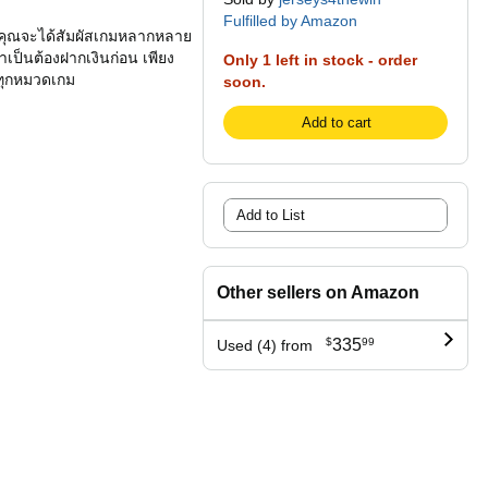
Fulfilled by Amazon
น คุณจะได้สัมผัสเกมหลากหลาย
ำเป็นต้องฝากเงินก่อน เพียง
Only 1 left in stock - order
นทุกหมวดเกม
soon.
Add to cart
Add to List
Other sellers on Amazon
$
335
99
Used (4) from