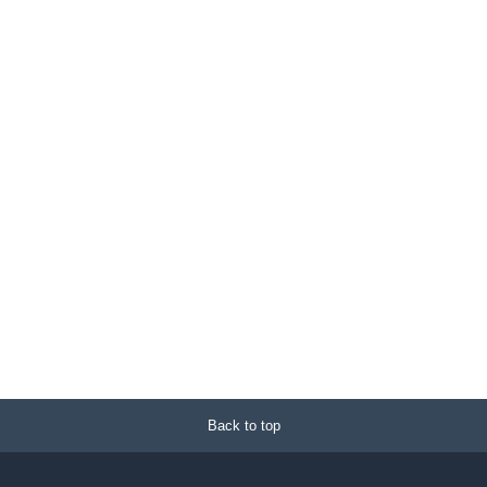
Back to top