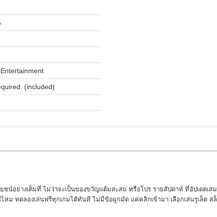
5
Entertainment
equired. (included)
ยชน์อย่างเต็มที่ ไม่ว่าจะเป็นของขวัญแต้มสะสม หรือโปร รายสัปดาห์ ที่อัปเด
หม ทดลองเล่นฟรีทุกเกมได้ทันที ไม่มีข้อผูกมัด แค่คลิกเข้ามา เลือกเล่นรูเล็ต ส