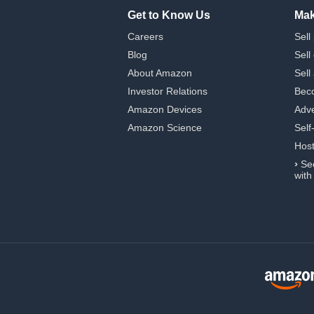
Get to Know Us
Mak
Careers
Sell
Blog
Sell
About Amazon
Sell
Investor Relations
Beco
Amazon Devices
Adve
Amazon Science
Self
Hos
›
Se
with