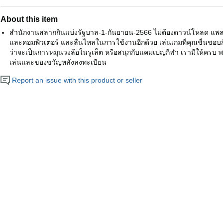
About this item
สํานักงานสลากกินแบ่งรัฐบาล-1-กันยายน-2566 ไม่ต้องดาวน์โหลด แพลตฟ
และคอมพิวเตอร์ และลื่นไหลในการใช้งานอีกด้วย เล่นเกมที่คุณชื่นชอบก
ว่าจะเป็นการหมุนวงล้อในรูเล็ต หรือสนุกกับแคมเปญกีฬา เรามีให้ครบ 
เล่นและของขวัญหลังลงทะเบียน
Report an issue with this product or seller