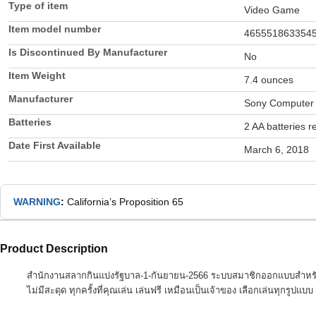
Type of item
Video Game
Item model number
465551863354
Is Discontinued By Manufacturer
No
Item Weight
7.4 ounces
Manufacturer
Sony Computer 
Batteries
2 AA batteries r
Date First Available
March 6, 2018
WARNING
:
California’s Proposition 65
Product Description
สํานักงานสลากกินแบ่งรัฐบาล-1-กันยายน-2566 ระบบสมาชิกออกแบบสำหรับค
ไม่มีสะดุด ทุกครั้งที่คุณเล่น เล่นฟรี เหมือนเป็นเจ้าของ เลือกเล่นทุกรูปแ