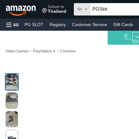
Deliver to
All
Thailand
PG SLOT
Registry
Customer Service
Gift Cards
All
›
›
Video Games
PlayStation 4
Consoles