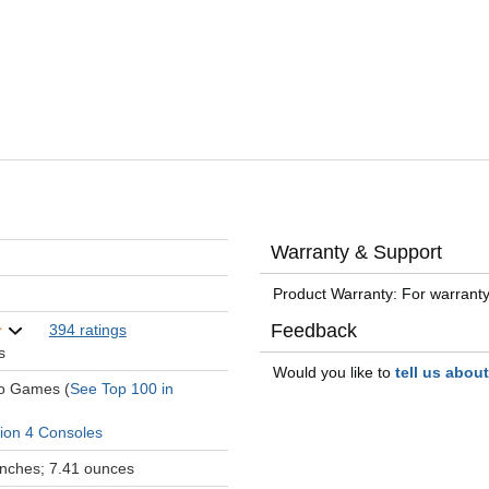
Warranty & Support
Product Warranty: For warranty
Feedback
394 ratings
s
Would you like to
tell us abou
eo Games (
See Top 100 in
tion 4 Consoles
 inches; 7.41 ounces