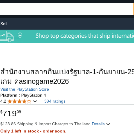
Sell
สํานักงานสลากกินแบ่งรัฐบาล-1-กันยายน-25
เกม คasinogame2026
Visit the PlayStation Store
Platform :
PlayStation 4
4.2
394 ratings
719
$
98
$123.86 Shipping & Import Charges to Thailand
Details
Only 1 left in stock - order soon.