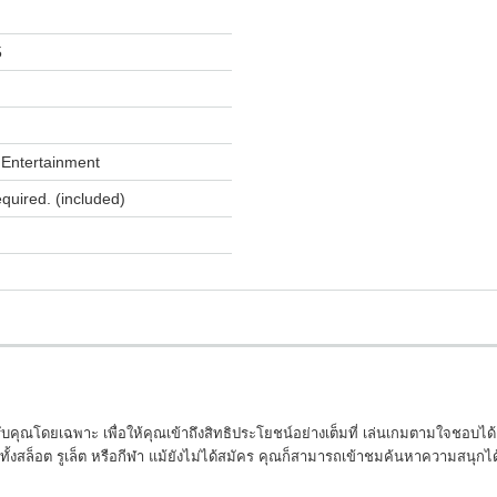
5
Entertainment
equired. (included)
ุณโดยเฉพาะ เพื่อให้คุณเข้าถึงสิทธิประโยชน์อย่างเต็มที่ เล่นเกมตามใจชอบได
บบ ทั้งสล็อต รูเล็ต หรือกีฬา แม้ยังไม่ได้สมัคร คุณก็สามารถเข้าชมค้นหาความสนุกไ