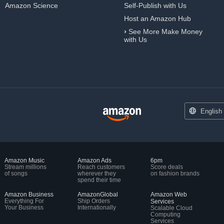
Amazon Science
Self-Publish with Us
Host an Amazon Hub
›
See More Make Money
with Us
English
Amazon Music
Amazon Ads
6pm
Stream millions
Reach customers
Score deals
of songs
wherever they
on fashion brands
spend their time
Amazon Business
AmazonGlobal
Amazon Web
Everything For
Ship Orders
Services
Your Business
Internationally
Scalable Cloud
Computing
Services