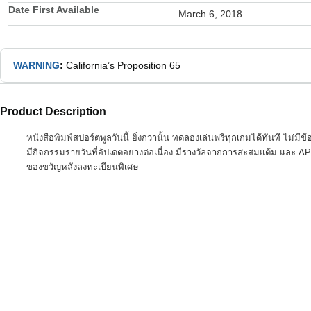
Date First Available
March 6, 2018
WARNING
:
California’s Proposition 65
Product Description
หนังสือพิมพ์สปอร์ตพูลวันนี้ ยิ่งกว่านั้น ทดลองเล่นฟรีทุกเกมได้ทันที ไม่มี
มีกิจกรรมรายวันที่อัปเดตอย่างต่อเนื่อง มีรางวัลจากการสะสมแต้ม และ AP
ของขวัญหลังลงทะเบียนพิเศษ