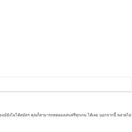
่ายแม้ยังไม่ได้สมัคร คุณก็สามารถทดลองเล่นฟรีทุกเกม ได้เลย นอกจากนี้ พลาดไม่