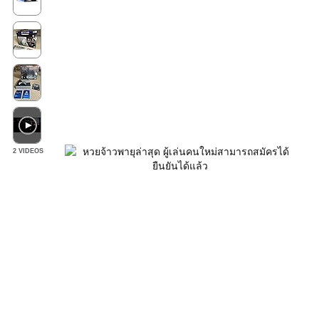
2 VIDEOS