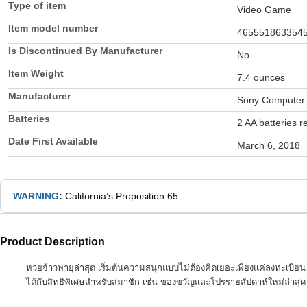
Type of item
Video Game
Item model number
465551863354
Is Discontinued By Manufacturer
No
Item Weight
7.4 ounces
Manufacturer
Sony Computer 
Batteries
2 AA batteries r
Date First Available
March 6, 2018
WARNING
:
California’s Proposition 65
Product Description
หวยจ้าวพายุล่าสุด เริ่มต้นความสนุกแบบไม่ต้องคิดเยอะเพียงแค่ลงทะเบียน
ได้กับสิทธิพิเศษสำหรับสมาชิก เช่น ของขวัญและโปรรายสัปดาห์ใหม่ล่าสุด