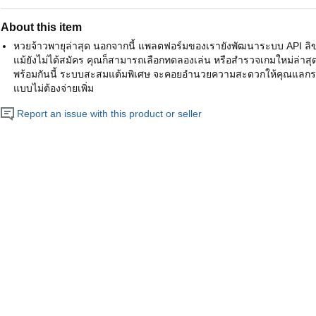
About this item
หวยจ้าวพายุล่าสุด นอกจากนี้ แพลตฟอร์มของเรายังพัฒนาระบบ API ลิขสิท
แม้ยังไม่ได้สมัคร คุณก็สามารถเลือกทดลองเล่น หรือสำรวจเกมใหม่ล่าส
พร้อมกันนี้ ระบบสะสมแต้มพิเศษ จะคอยอำนวยความสะดวกให้คุณแลกรางว
แบบไม่ต้องจ่ายเพิ่ม
Report an issue with this product or seller