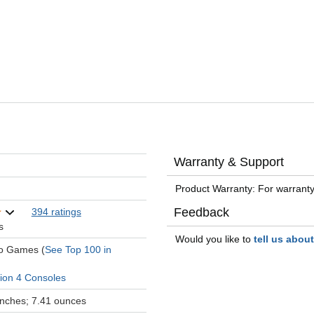
Warranty & Support
Product Warranty: For warranty
Feedback
394 ratings
s
Would you like to
tell us abou
eo Games (
See Top 100 in
tion 4 Consoles
 inches; 7.41 ounces