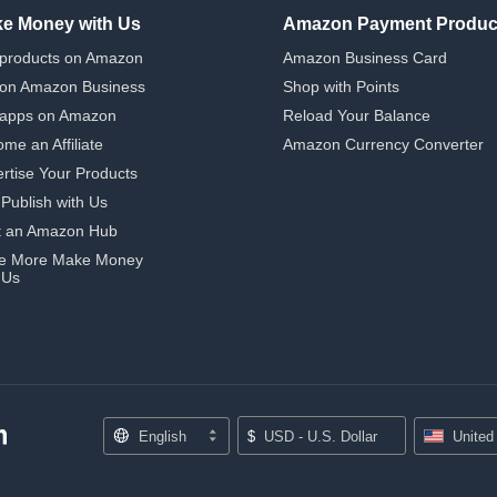
e Money with Us
Amazon Payment Produc
 products on Amazon
Amazon Business Card
 on Amazon Business
Shop with Points
 apps on Amazon
Reload Your Balance
me an Affiliate
Amazon Currency Converter
rtise Your Products
-Publish with Us
t an Amazon Hub
e More Make Money
 Us
English
$
USD - U.S. Dollar
United